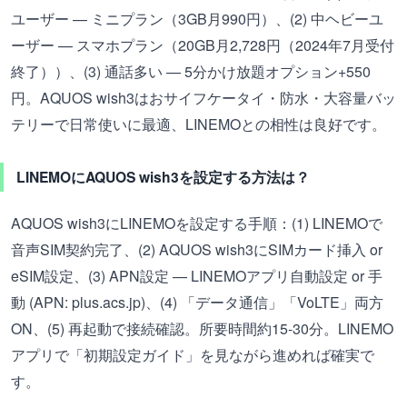
ユーザー — ミニプラン（3GB月990円）、(2) 中ヘビーユ
ーザー — スマホプラン（20GB月2,728円（2024年7月受付
終了））、(3) 通話多い — 5分かけ放題オプション+550
円。AQUOS wish3はおサイフケータイ・防水・大容量バッ
テリーで日常使いに最適、LINEMOとの相性は良好です。
LINEMOにAQUOS wish3を設定する方法は？
AQUOS wish3にLINEMOを設定する手順：(1) LINEMOで
音声SIM契約完了、(2) AQUOS wish3にSIMカード挿入 or
eSIM設定、(3) APN設定 — LINEMOアプリ自動設定 or 手
動 (APN: plus.acs.jp)、(4) 「データ通信」「VoLTE」両方
ON、(5) 再起動で接続確認。所要時間約15-30分。LINEMO
アプリで「初期設定ガイド」を見ながら進めれば確実で
す。