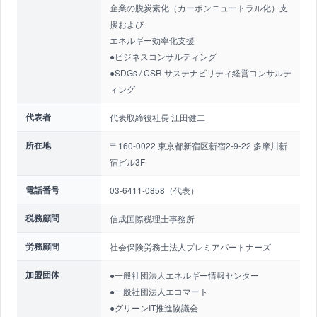
企業の脱炭素化（カーボンニュートラル化）支
援および
エネルギー効率化支援
●ビジネスコンサルティング
●SDGs / CSR サステナビリティ経営コンサルテ
ィング
代表者
代表取締役社長 江田健二
所在地
〒160-0022 東京都新宿区新宿2-9-22 多摩川新
宿ビル3F
電話番号
03-6411-0858（代表）
税務顧問
信成国際税理士事務所
労務顧問
社会保険労務士法人プレミアパートナーズ
加盟団体
●一般社団法人エネルギー情報センター
●一般社団法人エコマート
●グリーンIT推進協議会