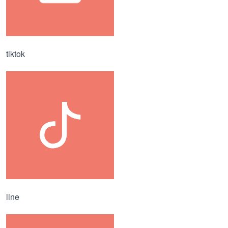
tiktok
line