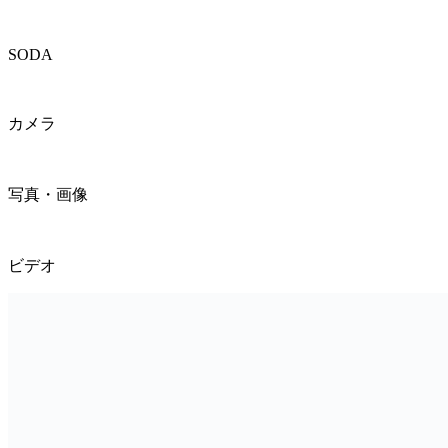
SODA
カメラ
写真・画像
ビデオ
B612