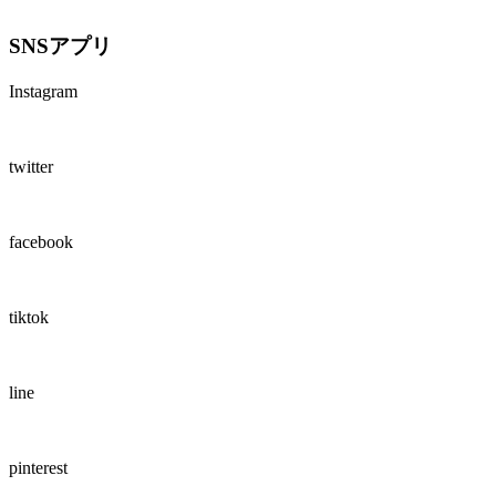
SNSアプリ
Instagram
twitter
facebook
tiktok
line
pinterest