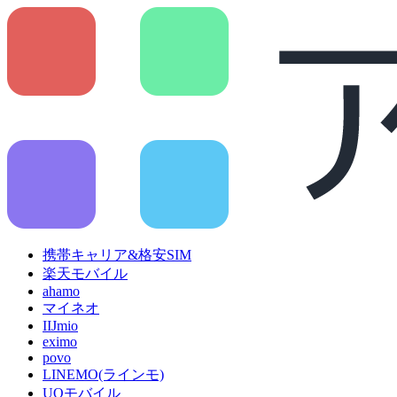
携帯キャリア&格安SIM
楽天モバイル
ahamo
マイネオ
IIJmio
eximo
povo
LINEMO(ラインモ)
UQモバイル