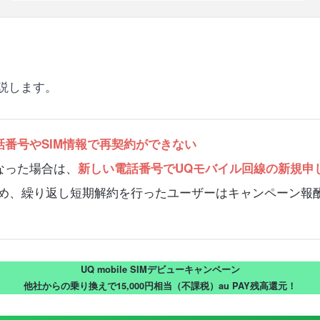
説します。
話番号や
SIM情報で再契約ができない
なった場合は、
新しい電話番号でUQモバイル回線の新規申
ため、繰り返し短期解約を行ったユーザーはキャンペーン報酬
UQ mobile SIMデビューキャンペーン
他社からの乗り換えで15,000円相当（不課税）au PAY残高還元！