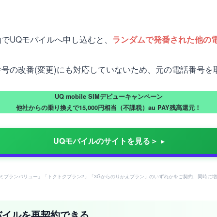
約でUQモバイルへ申し込むと、
ランダムで発番された他の
番号の改番(変更)にも対応していないため、元の電話番号
UQ mobile SIMデビューキャンペーン
他社からの乗り換えで15,000円相当（不課税）au PAY残高還元！
UQモバイルのサイトを見る＞
ミプランバリュー」「トクトクプラン2」「3Gからのりかえプラン」のいずれかをご契約、同時に増
バイルを再契約できる