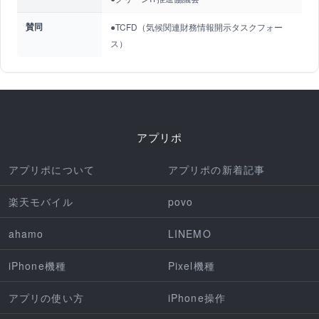
賛同
●TCFD（気候関連財務情報開示タスクフォー
ス）
アプリポ
アプリポについて
アプリポの新着記事
楽天モバイル
povo
ahamo
LINEMO
iPhone機種
Pixel機種
アプリの使い方
iPhone操作