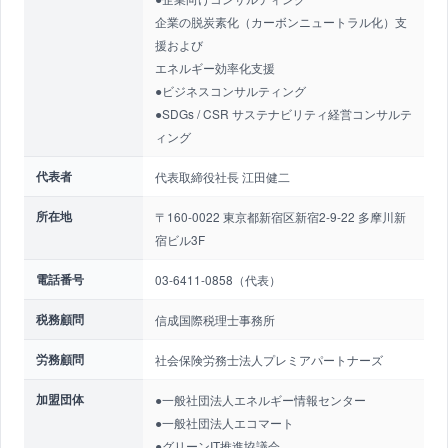
企業の脱炭素化（カーボンニュートラル化）支
援および
エネルギー効率化支援
●ビジネスコンサルティング
●SDGs / CSR サステナビリティ経営コンサルテ
ィング
代表者
代表取締役社長 江田健二
所在地
〒160-0022 東京都新宿区新宿2-9-22 多摩川新
宿ビル3F
電話番号
03-6411-0858（代表）
税務顧問
信成国際税理士事務所
労務顧問
社会保険労務士法人プレミアパートナーズ
加盟団体
●一般社団法人エネルギー情報センター
●一般社団法人エコマート
●グリーンIT推進協議会