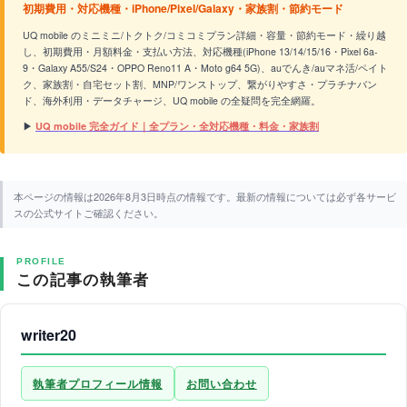
初期費用・対応機種・iPhone/Pixel/Galaxy・家族割・節約モード
UQ mobile のミニミニ/トクトク/コミコミプラン詳細・容量・節約モード・繰り越
し、初期費用・月額料金・支払い方法、対応機種(iPhone 13/14/15/16・Pixel 6a-
9・Galaxy A55/S24・OPPO Reno11 A・Moto g64 5G)、auでんき/auマネ活/ペイト
ク、家族割・自宅セット割、MNP/ワンストップ、繋がりやすさ・プラチナバン
ド、海外利用・データチャージ、UQ mobile の全疑問を完全網羅。
▶
UQ mobile 完全ガイド｜全プラン・全対応機種・料金・家族割
本ページの情報は2026年8月3日時点の情報です。最新の情報については必ず各サービ
スの公式サイトご確認ください。
PROFILE
この記事の執筆者
writer20
執筆者プロフィール情報
お問い合わせ