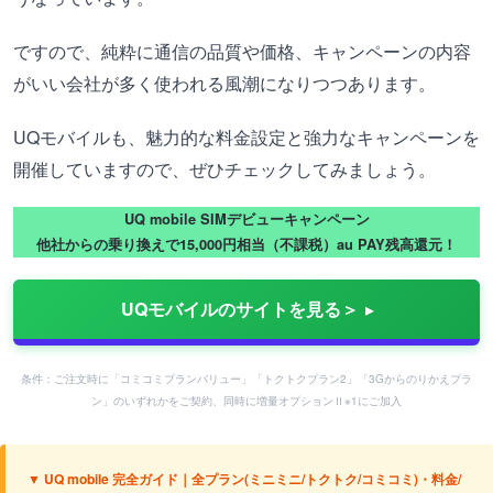
ですので、純粋に通信の品質や価格、キャンペーンの内容
がいい会社が多く使われる風潮になりつつあります。
UQモバイルも、魅力的な料金設定と強力なキャンペーンを
開催していますので、ぜひチェックしてみましょう。
UQ mobile SIMデビューキャンペーン
他社からの乗り換えで15,000円相当（不課税）au PAY残高還元！
UQモバイルのサイトを見る＞
条件：ご注文時に「コミコミプランバリュー」「トクトクプラン2」「3Gからのりかえプラ
ン」のいずれかをご契約、同時に増量オプションⅡ※1にご加入
▼ UQ mobile 完全ガイド｜全プラン(ミニミニ/トクトク/コミコミ)・料金/