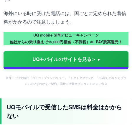
海外にいる時に受けた電話には、国ごとに定められた着信
料がかかるので注意しましょう。
UQ mobile SIMデビューキャンペーン
他社からの乗り換えで15,000円相当（不課税）au PAY残高還元！
UQモバイルのサイトを見る＞
条件：ご注文時に「コミコミプランバリュー」「トクトクプラン2」「3Gからのりかえプラ
ン」のいずれかをご契約、同時に増量オプションⅡ※1にご加入
UQモバイルで受信したSMSは料金はかから
ない