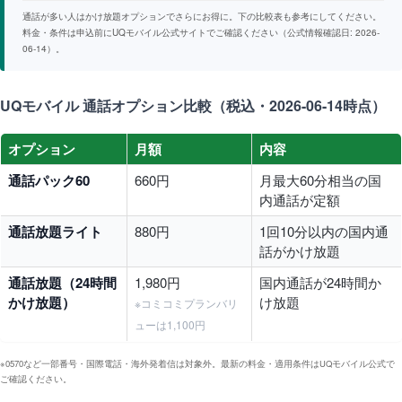
通話が多い人はかけ放題オプションでさらにお得に。下の比較表も参考にしてください。
料金・条件は申込前にUQモバイル公式サイトでご確認ください（公式情報確認日: 2026-
06-14）。
UQモバイル 通話オプション比較（税込・2026-06-14時点）
オプション
月額
内容
通話パック60
660円
月最大60分相当の国
内通話が定額
通話放題ライト
880円
1回10分以内の国内通
話がかけ放題
通話放題（24時間
1,980円
国内通話が24時間か
かけ放題）
け放題
※コミコミプランバリ
ューは1,100円
※0570など一部番号・国際電話・海外発着信は対象外。最新の料金・適用条件はUQモバイル公式で
ご確認ください。