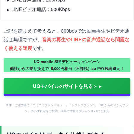
LINEビデオ通話：500Kbps
上記を踏まえて考えると、300bpsでは動画再生やビデオ通
話は無理ですが、
音楽の再生やLINEの音声通話なら問題な
く使える速度
です。
UQ mobile SIMデビューキャンペーン
他社からの乗り換えで15,000円相当（不課税）au PAY残高還元！
UQモバイルのサイトを見る＞
条件：ご注文時に「コミコミプランバリュー」「トクトクプラン2」「3Gからのりかえプラ
ン」のいずれかをご契約、同時に増量オプションⅡ※1にご加入