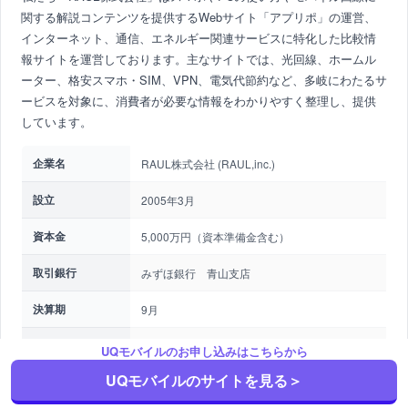
関する解説コンテンツを提供するWebサイト「アプリポ」の運営、
インターネット、通信、エネルギー関連サービスに特化した比較情
報サイトを運営しております。主なサイトでは、光回線、ホームル
ーター、格安スマホ・SIM、VPN、電気代節約など、多岐にわたるサ
ービスを対象に、消費者が必要な情報をわかりやすく整理し、提供
しています。
企業名
RAUL株式会社 (RAUL,inc.)
設立
2005年3月
資本金
5,000万円（資本準備金含む）
取引銀行
みずほ銀行 青山支店
決算期
9月
事業内容
●エネルギー事業者向け・企業向けコンサルテ
UQモバイルのお申し込みはこちらから
ィング
UQモバイルのサイトを見る＞
デジタルソリューション事業