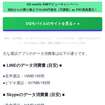
UQ mobile SIMデビューキャンペーン
他社からの乗り換えで15,000円相当（不課税）au PAY残高還元！
UQモバイルのサイトを見る＞
条件：ご注文時に「コミコミプランバリュー」「トクトクプラン2」「3Gからのりかえプラ
ン」のいずれかをご契約、同時に増量オプションⅡ※1にご加入
主な通話アプリのデータ消費量は以下の通りです。
■ LINEのデータ消費量 (目安) ■
●音声通話：18MB/1時間
●ビデオ通話：307MB/1時間
■ Skypeのデータ消費量 (目安) ■