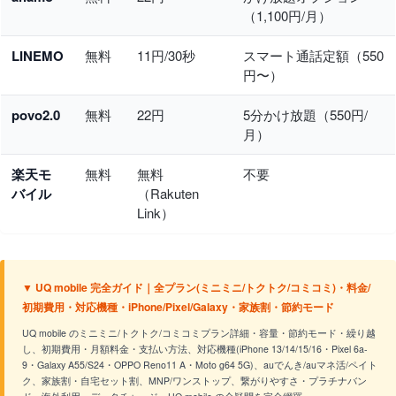
（1,100円/月）
LINEMO
無料
11円/30秒
スマート通話定額（550
円〜）
povo2.0
無料
22円
5分かけ放題（550円/
月）
楽天モ
無料
無料
不要
バイル
（Rakuten
Link）
▼ UQ mobile 完全ガイド｜全プラン(ミニミニ/トクトク/コミコミ)・料金/
初期費用・対応機種・iPhone/Pixel/Galaxy・家族割・節約モード
UQ mobile のミニミニ/トクトク/コミコミプラン詳細・容量・節約モード・繰り越
し、初期費用・月額料金・支払い方法、対応機種(iPhone 13/14/15/16・Pixel 6a-
9・Galaxy A55/S24・OPPO Reno11 A・Moto g64 5G)、auでんき/auマネ活/ペイト
ク、家族割・自宅セット割、MNP/ワンストップ、繋がりやすさ・プラチナバン