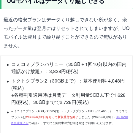
UQモバイルはデータくり越しできる
最近の格安プランはデータくり越しできない所が多く、余
ったデータ量は翌月にはリセットされてしまいますが、UQ
モバイルは翌月まで繰り越すことができるので無駄があり
ません。
コミコミプランバリュー（35GB＋1回10分以内の国内
通話かけ放題）：3,828円(税込)
トクトクプラン2（30GBまで）：基本使用料 4,048円
(税込)
※各種割引適用時は月間データ利用量5GB以下で1,628
円(税込)、30GBまでで2,728円(税込)
※ ミニミニプラン（4GB／2,365円）・トクトクプラン（15GB／3,465円）・コミコミ
プラン＋は
2025年6月2日をもって新規受付を終了
しました（2026年8月3日・
UQ mobi
le公式サイト
で確認）。すでにご契約中の方は引き続きご利用いただけます。