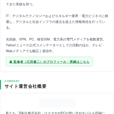
てきた実績を持つ。
IT・デジタルテクノロジーおよびエネルギー業界・電力ビジネスに精
通し、デジタルと社会インフラの接点を捉えた情報発信を行ってい
る。
光回線、VPN、PC、格安SIM、電力系の専門メディアを複数運営。
Yahoo!ニュース公式コメンテーターとしての活動のほか、テレビ・
Webメディアでも幅広く発信中。
監修者（江田健二）のプロフィール・実績はこちら
COMPANY
サイト運営会社概要
私たち「RAUL株式会社」はスマホやPCの使い方やモバイル回線に