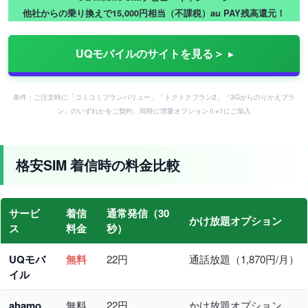
他社からの乗り換えで15,000円相当（不課税）au PAY残高還元！
UQモバイルのサイトを見る＞
条件：ご注文時に「コミコミプランバリュー」「トクトクプラン2」「3Gからのりかえプラ
ン」のいずれかをご契約、同時に増量オプションⅡ※1にご加入
格安SIM 着信時の料金比較
サービ
着信
通常発信（30
かけ放題オプション
ス
料金
秒）
UQモバ
無料
22円
通話放題（1,870円/月）
イル
ahamo
無料
22円
かけ放題オプション