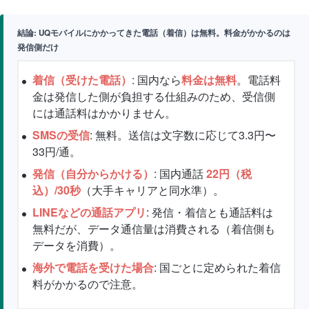
結論: UQモバイルにかかってきた電話（着信）は無料。料金がかかるのは
発信側だけ
着信（受けた電話）
: 国内なら
料金は無料
。電話料
金は発信した側が負担する仕組みのため、受信側
には通話料はかかりません。
SMSの受信
: 無料。送信は文字数に応じて3.3円〜
33円/通。
発信（自分からかける）
: 国内通話
22円（税
込）/30秒
（大手キャリアと同水準）。
LINEなどの通話アプリ
: 発信・着信とも通話料は
無料だが、データ通信量は消費される（着信側も
データを消費）。
海外で電話を受けた場合
: 国ごとに定められた着信
料がかかるので注意。