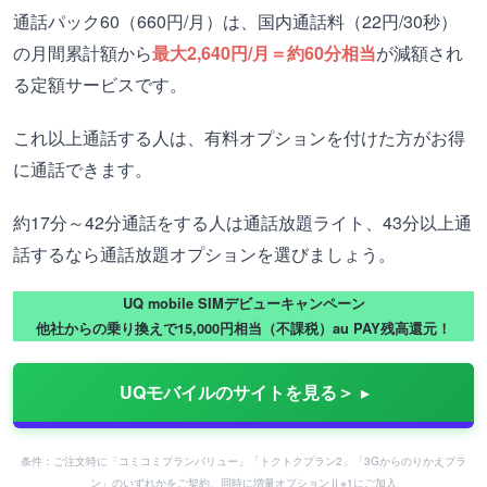
通話パック60（660円/月）は、国内通話料（22円/30秒）
の月間累計額から
最大2,640円/月＝約60分相当
が減額され
る定額サービスです。
これ以上通話する人は、有料オプションを付けた方がお得
に通話できます。
約17分～42分通話をする人は通話放題ライト、43分以上通
話するなら通話放題オプションを選びましょう。
UQ mobile SIMデビューキャンペーン
他社からの乗り換えで15,000円相当（不課税）au PAY残高還元！
UQモバイルのサイトを見る＞
条件：ご注文時に「コミコミプランバリュー」「トクトクプラン2」「3Gからのりかえプラ
ン」のいずれかをご契約、同時に増量オプションⅡ※1にご加入