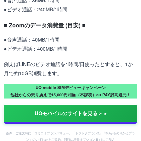
●音声通話：36MB/1時間
●ビデオ通話：240MB/1時間
■ Zoomのデータ消費量 (目安) ■
●音声通話：40MB/1時間
●ビデオ通話：400MB/1時間
例えばLINEのビデオ通話を1時間/日使ったとすると、1か
月で約10GB消費します。
UQ mobile SIMデビューキャンペーン
他社からの乗り換えで15,000円相当（不課税）au PAY残高還元！
UQモバイルのサイトを見る＞
条件：ご注文時に「コミコミプランバリュー」「トクトクプラン2」「3Gからのりかえプラ
ン」のいずれかをご契約、同時に増量オプションⅡ※1にご加入