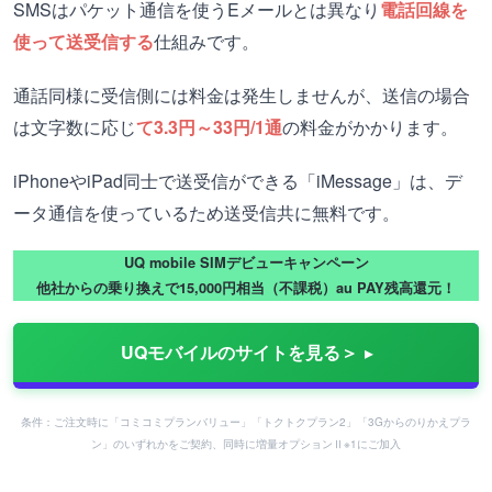
SMSはパケット通信を使うEメールとは異なり
電話回線を
使って送受信する
仕組みです。
通話同様に受信側には料金は発生しませんが、送信の場合
は文字数に応じ
て3.3円～33円/1通
の料金がかかります。
iPhoneやiPad同士で送受信ができる「iMessage」は、デ
ータ通信を使っているため送受信共に無料です。
UQ mobile SIMデビューキャンペーン
他社からの乗り換えで15,000円相当（不課税）au PAY残高還元！
UQモバイルのサイトを見る＞
条件：ご注文時に「コミコミプランバリュー」「トクトクプラン2」「3Gからのりかえプラ
ン」のいずれかをご契約、同時に増量オプションⅡ※1にご加入