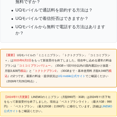
無料ですか？
UQモバイルで通話料を節約する方法は？
UQモバイルで着信拒否はできますか？
UQモバイルから無料で電話する方法はあります
か？
【重要】
UQモバイルの「ミニミニプラン」「トクトクプラン」「コミコミプラン
＋」は
2025年6月2日
をもって新規受付を終了しました。現在申し込める通常の料金
プランは「
コミコミプランバリュー
」（35GB＋1回10分以内の国内通話かけ放題・
月額3,828円
税込
）と「
トクトクプラン2
」（30GBまで・基本使用料 月額4,048円
税
込
）の2つです。最新の料金・提供状況は
UQ mobile公式サイト
でご確認ください
（2026年7月29日時点）。
【2024年11月更新】
LINEMOのミニプラン（月額990円・3GB）は2024年11月下旬
をもって新規受付を終了しました。現在は「ベストプランライト」（最大1GB：990
円）・「ベストプラン」（最大20GB：2,090円）に移行しています。詳細は
LINEMO
公式サイト
をご確認ください。