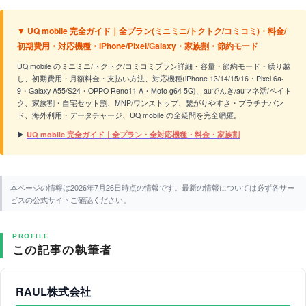
▼ UQ mobile 完全ガイド｜全プラン(ミニミニ/トクトク/コミコミ)・料金/
初期費用・対応機種・iPhone/Pixel/Galaxy・家族割・節約モード
UQ mobile のミニミニ/トクトク/コミコミプラン詳細・容量・節約モード・繰り越
し、初期費用・月額料金・支払い方法、対応機種(iPhone 13/14/15/16・Pixel 6a-
9・Galaxy A55/S24・OPPO Reno11 A・Moto g64 5G)、auでんき/auマネ活/ペイト
ク、家族割・自宅セット割、MNP/ワンストップ、繋がりやすさ・プラチナバン
ド、海外利用・データチャージ、UQ mobile の全疑問を完全網羅。
▶
UQ mobile 完全ガイド｜全プラン・全対応機種・料金・家族割
本ページの情報は2026年7月26日時点の情報です。最新の情報については必ず各サー
ビスの公式サイトご確認ください。
PROFILE
この記事の執筆者
RAUL株式会社