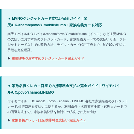
▼ MVNOクレジットカード支払い完全ガイド｜楽
天/UQ/ahamo/povo/Y!mobile/irumo・家族名義カード対応
楽天モバイル/UQモバイル/ahamo/povo/Y!mobile/irumo（イルモ）など主要MVNO
の支払いにおすすめのクレジットカード、家族名義カードでの支払い可否、クレ
ジットカードなしでの契約方法、デビットカード代用可否まで、MVNOの支払い
手段を完全網羅。
▶
主要MVNOおすすめクレジットカード完全ガイド
▼ 家族名義クレカ・口座での携帯料金支払い完全ガイド｜ワイモバイ
ル/UQ/povo/ahamo/LINEMO
ワイモバイル・UQ mobile・povo・ahamo・LINEMO 各社で家族名義のクレジット
カード/銀行口座を支払いに使えるか、利用条件・名義変更手順・代理人カードで
の回避方法まで、家族名義決済を検討中の方向けに完全比較。
▶
家族名義クレカ・口座 携帯料金支払い 完全ガイド