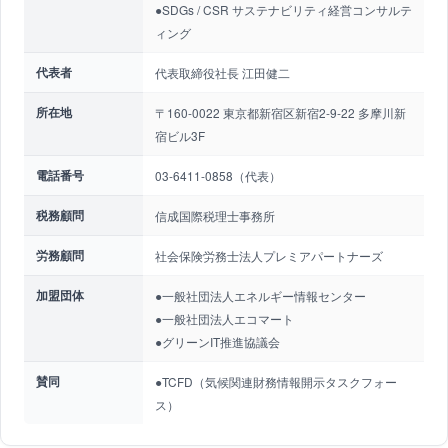
●SDGs / CSR サステナビリティ経営コンサルテ
ィング
代表者
代表取締役社長 江田健二
所在地
〒160-0022 東京都新宿区新宿2-9-22 多摩川新
宿ビル3F
電話番号
03-6411-0858（代表）
税務顧問
信成国際税理士事務所
労務顧問
社会保険労務士法人プレミアパートナーズ
加盟団体
●一般社団法人エネルギー情報センター
●一般社団法人エコマート
●グリーンIT推進協議会
賛同
●TCFD（気候関連財務情報開示タスクフォー
ス）