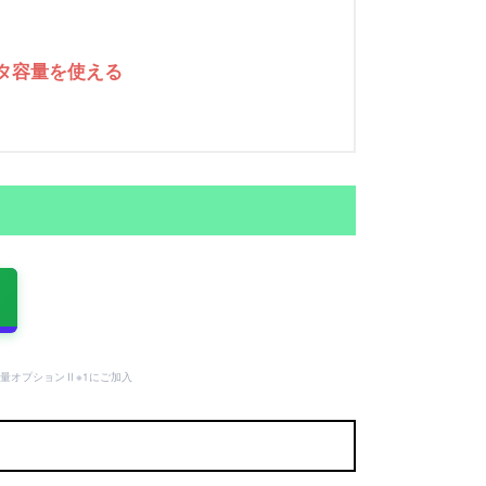
ータ容量を使える
量オプションⅡ※1にご加入