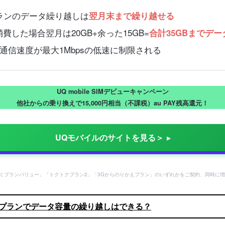
ランのデータ繰り越しは
翌月末まで繰り越せる
費した場合翌月は20GB+余った15GB=
合計35GBまでデ
信速度が最大1Mbpsの低速に制限される
UQ mobile SIMデビューキャンペーン
他社からの乗り換えで15,000円相当（不課税）au PAY残高還元！
UQモバイルのサイトを見る＞
ミプランバリュー」「トクトクプラン2」「3Gからのりかえプラン」のいずれかをご契約、同時に増
クプランでデータ容量の繰り越しはできる？