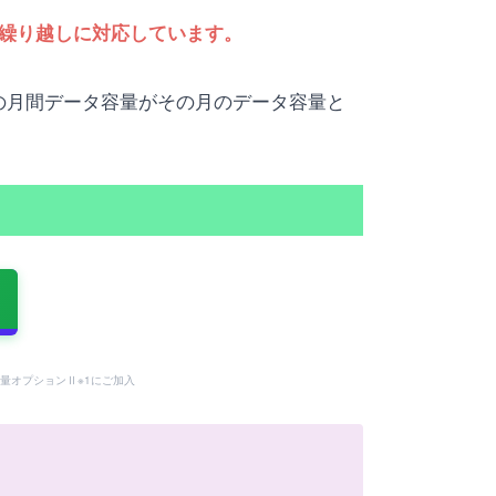
繰り越しに対応しています。
の月間データ容量がその月のデータ容量と
量オプションⅡ※1にご加入