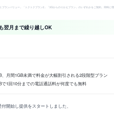
ミプランバリュー」「トクトクプラン2」「3Gからのりかえプラン」のいずれかをご契約、同時に増
も翌月まで繰り越しOK
B、月間1GB未満で料金が大幅割引される2段階型プラン
Bで1回10分までの電話通話料が何度でも無料
り受付開始し提供をスタートしました、