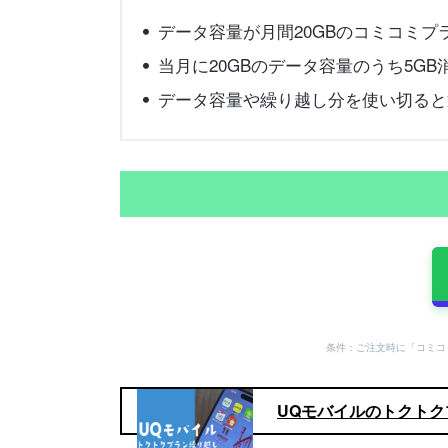
データ容量が月間20GBのコミコミプ
当月に20GBのデータ容量のうち5GB消
データ容量や繰り越し分を使い切ると通
条件：ご注文時に「コミコ
UQモバイルのトクト