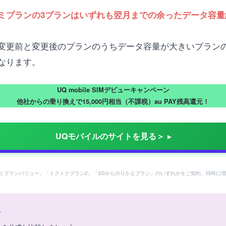
ミプランの3プランはいずれも翌月までの余ったデータ容量
変更前と変更後のプランのうちデータ容量が大きいプラン
なります。
UQ mobile SIMデビューキャンペーン
他社からの乗り換えで15,000円相当（不課税）au PAY残高還元！
UQモバイルのサイトを見る＞
ミプランバリュー」「トクトクプラン2」「3Gからのりかえプラン」のいずれかをご契約、同時に増
報