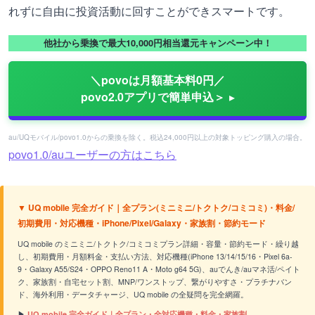
れずに自由に投資活動に回すことができスマートです。
他社から乗換で最大10,000円相当還元キャンペーン中！
＼povoは月額基本料0円／
povo2.0アプリで簡単申込＞
au/UQモバイル/povo1.0からの乗換を除く。税込24,000円以上の対象トッピング購入の場合。
povo1.0/auユーザーの方はこちら
▼ UQ mobile 完全ガイド｜全プラン(ミニミニ/トクトク/コミコミ)・料金/
初期費用・対応機種・iPhone/Pixel/Galaxy・家族割・節約モード
UQ mobile のミニミニ/トクトク/コミコミプラン詳細・容量・節約モード・繰り越
し、初期費用・月額料金・支払い方法、対応機種(iPhone 13/14/15/16・Pixel 6a-
9・Galaxy A55/S24・OPPO Reno11 A・Moto g64 5G)、auでんき/auマネ活/ペイト
ク、家族割・自宅セット割、MNP/ワンストップ、繋がりやすさ・プラチナバン
ド、海外利用・データチャージ、UQ mobile の全疑問を完全網羅。
▶
UQ mobile 完全ガイド｜全プラン・全対応機種・料金・家族割