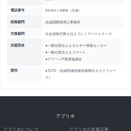
電話番号
03-6411-0858（代表）
税務顧問
信成国際税理士事務所
労務顧問
社会保険労務士法人プレミアパートナーズ
加盟団体
●一般社団法人エネルギー情報センター
●一般社団法人エコマート
●グリーンIT推進協議会
賛同
●TCFD（気候関連財務情報開示タスクフォー
ス）
アプリポ
アプリポについて
アプリポの新着記事