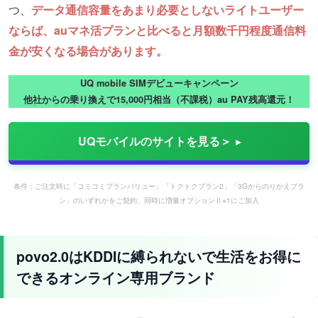
つ、
データ通信容量をあまり必要としないライトユーザー
ならば、auマネ活プランと比べると月額数千円程度通信料
金が安くなる場合があります。
UQ mobile SIMデビューキャンペーン
他社からの乗り換えで15,000円相当（不課税）au PAY残高還元！
UQモバイルのサイトを見る＞
条件：ご注文時に「コミコミプランバリュー」「トクトクプラン2」「3Gからのりかえプラ
ン」のいずれかをご契約、同時に増量オプションⅡ※1にご加入
povo2.0はKDDIに縛られないで生活をお得に
できるオンライン専用ブランド