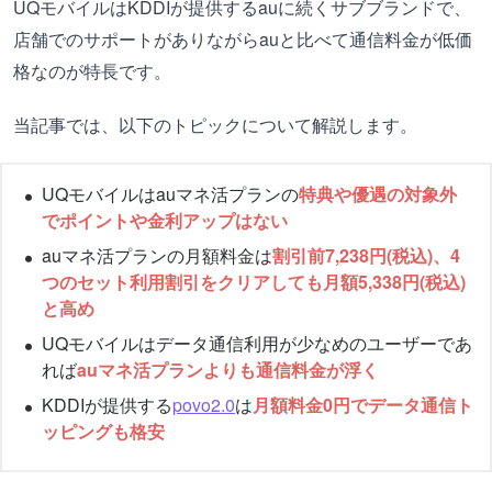
UQモバイルはKDDIが提供するauに続くサブブランドで、
店舗でのサポートがありながらauと比べて通信料金が低価
格なのが特長です。
当記事では、以下のトピックについて解説します。
UQモバイルはauマネ活プランの
特典や優遇の対象外
でポイントや金利アップはない
auマネ活プランの月額料金は
割引前7,238円(税込)、4
つのセット利用割引をクリアしても月額5,338円(税込)
と高め
UQモバイルはデータ通信利用が少なめのユーザーであ
れば
auマネ活プランよりも通信料金が浮く
KDDIが提供する
povo2.0
は
月額料金0円でデータ通信ト
ッピングも格安