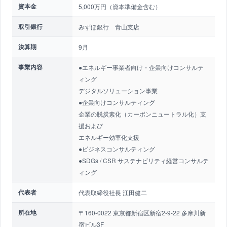
資本金
5,000万円（資本準備金含む）
取引銀行
みずほ銀行 青山支店
決算期
9月
事業内容
●エネルギー事業者向け・企業向けコンサルテ
ィング
デジタルソリューション事業
●企業向けコンサルティング
企業の脱炭素化（カーボンニュートラル化）支
援および
エネルギー効率化支援
●ビジネスコンサルティング
●SDGs / CSR サステナビリティ経営コンサルテ
ィング
代表者
代表取締役社長 江田健二
所在地
〒160-0022 東京都新宿区新宿2-9-22 多摩川新
宿ビル3F