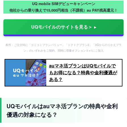
UQ mobile SIMデビューキャンペーン
他社からの乗り換えで15,000円相当（不課税）au PAY残高還元！
UQモバイルのサイトを見る＞
条件：ご注文時に「コミコミプランバリュー」「トクトクプラン2」「3Gからのりかえプラ
ン」のいずれかをご契約、同時に増量オプションⅡ※1にご加入
auマネ活プランはUQモバイルで
もお得になる？特典や金利優遇が
ある？
UQモバイルはauマネ活プランの特典や金利
優遇の対象になる？