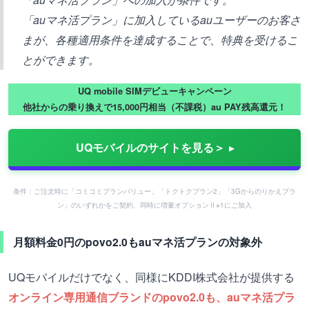
「auマネ活プラン」に加入しているauユーザーのお客さ
まが、各種適用条件を達成することで、特典を受けるこ
とができます。
UQ mobile SIMデビューキャンペーン
他社からの乗り換えで15,000円相当（不課税）au PAY残高還元！
UQモバイルのサイトを見る＞
条件：ご注文時に「コミコミプランバリュー」「トクトクプラン2」「3Gからのりかえプラ
ン」のいずれかをご契約、同時に増量オプションⅡ※1にご加入
月額料金0円のpovo2.0もauマネ活プランの対象外
UQモバイルだけでなく、同様にKDDI株式会社が提供する
オンライン専用通信ブランドのpovo2.0も、auマネ活プラ