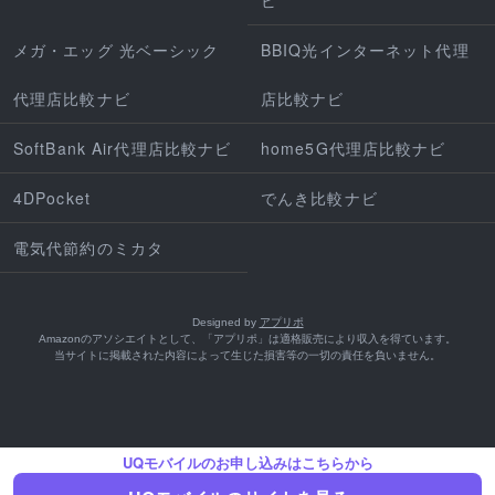
メガ・エッグ 光ベーシック
BBIQ光インターネット代理
代理店比較ナビ
店比較ナビ
SoftBank Air代理店比較ナビ
home5G代理店比較ナビ
4DPocket
でんき比較ナビ
電気代節約のミカタ
Designed by
アプリポ
Amazonのアソシエイトとして、「アプリポ」は適格販売により収入を得ています。
当サイトに掲載された内容によって生じた損害等の一切の責任を負いません。
UQモバイルのお申し込みはこちらから