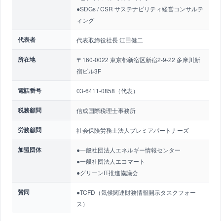
●SDGs / CSR サステナビリティ経営コンサルテ
ィング
代表者
代表取締役社長 江田健二
所在地
〒160-0022 東京都新宿区新宿2-9-22 多摩川新
宿ビル3F
電話番号
03-6411-0858（代表）
税務顧問
信成国際税理士事務所
労務顧問
社会保険労務士法人プレミアパートナーズ
加盟団体
●一般社団法人エネルギー情報センター
●一般社団法人エコマート
●グリーンIT推進協議会
賛同
●TCFD（気候関連財務情報開示タスクフォー
ス）