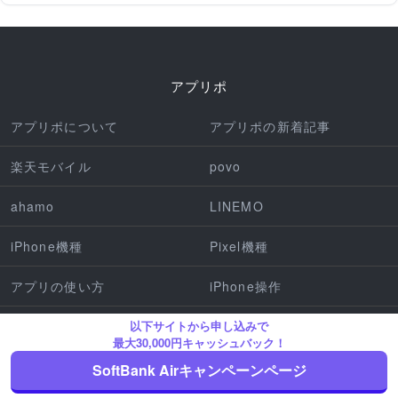
アプリポ
アプリポについて
アプリポの新着記事
楽天モバイル
povo
ahamo
LINEMO
iPhone機種
Pixel機種
アプリの使い方
iPhone操作
特殊文字
ホームルーター
以下サイトから申し込みで
最大30,000円キャッシュバック！
サイトマップ(カテゴリ一覧)
SoftBank Airキャンペーンページ