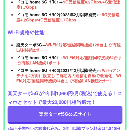
ドコモ home 5G HR01→
5G受信速度4.2Gbps/4G受信速
度1.7Gbps
ドコモ home 5G HR02(2023年2月以降発売)→
5G受信速
度4.2Gbps/4G受信速度1.7Gbps
Wi-Fi規格や性能
楽天ターボ5G→
Wi-Fi6対応/無線同時接続128台まで/有線
LAN接続2ポート
ドコモ home 5G HR01→
Wi-Fi6対応/無線同時接続64台ま
で/有線LAN接続1ポート
ドコモ home 5G HR02(2023年2月以降発売)→
Wi-Fiアン
テナを4方向に設置して自宅内の通信を自動で最適化。Wi-
Fi6対応/無線同時接続64台まで/有線LAN接続2ポート
楽天ターボ5Gが1年間1,980円/月(税込)で使える！ス
マホとセットで最大20,000円相当還元！
楽天ターボ5G公式サイト
※毎月分割払いの端末代込み。2年目以降プラン料金は4,840円