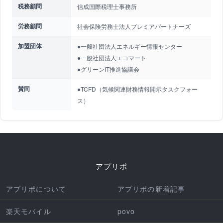
税務顧問
信成国際税理士事務所
労務顧問
社会保険労務士法人プレミアパートナーズ
加盟団体
●一般社団法人エネルギー情報センター
●一般社団法人エコマート
●グリーンIT推進協議会
賛同
●TCFD（気候関連財務情報開示タスクフォー
ス）
アプリポ
アプリポについて
アプリポの新着記事
楽天モバイル
povo