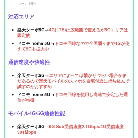
ペーン適用中
対応エリア
楽天ターボ5G→
4G(LTE)は広範囲で使えるが5Gエリアは
限定的
ドコモ home 5G→
ドコモ回線なので全国隅々まで4Gが使
えて5Gも拡大中
通信速度や快適性
楽天ターボ5G→
エリアによっては繋がりづらい場合がま
だあるので楽天モバイルのスマホを自宅付近に持ち込んで
試すのがおすすめ
ドコモ home 5G→
ドコモ回線を使用し高速で安定した通
信が特徴
モバイル4G/5G通信性能
楽天ターボ5G→
5G Sub受信速度2.1Gbps/4G受信速度
391Mbps