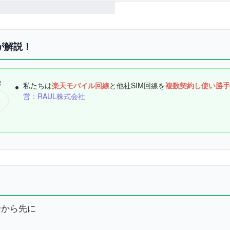
が解説！
私たちは
楽天モバイル回線
と他社SIM回線を
複数契約し使い勝手
営：RAUL株式会社
論から先に