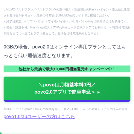
LINEMOベストプラン／ベストプランVの乗り換え・新規契約のPayPayポイント還元額は改定
される場合があります。最新の特典額はLINEMO公式サイトでご確認ください。
※ 終了日未定。※ ソフトバンク・ワイモバイル・LINEモバイルからの乗り換えは対象外です。
※ 出金・譲渡不可。PayPay公式ストア/PayPayカード公式ストアでも利用可。※ 特典付与対象
判定月までに一度でもプラン変更している場合は特典対象外となります。
0GBの場合、povo2.0はオンライン専用プランとしてはも
っとも低い通信速度となります。
他社から乗換で最大10,000円相当還元キャンペーン中！
＼povoは月額基本料0円／
povo2.0アプリで簡単申込＞
au/UQモバイル/povo1.0からの乗換を除く。税込24,000円以上の対象トッピング購入の場合。
povo1.0/auユーザーの方はこちら