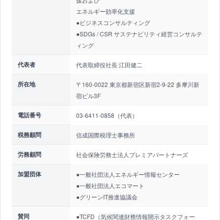
エネルギー効率化支援
●ビジネスコンサルティング
●SDGs / CSR サステナビリティ経営コンサルテ
ィング
代表者
代表取締役社長 江田健二
所在地
〒160-0022 東京都新宿区新宿2-9-22 多摩川新
宿ビル3F
電話番号
03-6411-0858（代表）
税務顧問
信成国際税理士事務所
労務顧問
社会保険労務士法人プレミアパートナーズ
加盟団体
●一般社団法人エネルギー情報センター
●一般社団法人エコマート
●グリーンIT推進協議会
賛同
●TCFD（気候関連財務情報開示タスクフォー