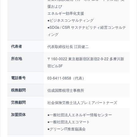
援および
エネルギー効率化支援
●ビジネスコンサルティング
●SDGs / CSR サステナビリティ経営コンサルテ
ィング
代表者
代表取締役社長 江田健二
所在地
〒160-0022 東京都新宿区新宿2-9-22 多摩川新
宿ビル3F
電話番号
03-6411-0858（代表）
税務顧問
信成国際税理士事務所
労務顧問
社会保険労務士法人プレミアパートナーズ
加盟団体
●一般社団法人エネルギー情報センター
●一般社団法人エコマート
●グリーンIT推進協議会