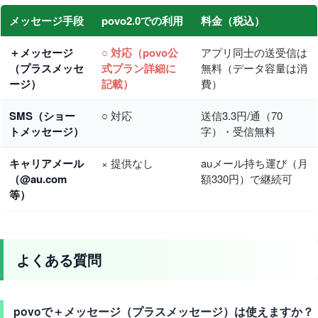
メッセージ手段
povo2.0での利用
料金（税込）
＋メッセージ
○ 対応（povo公
アプリ同士の送受信は
（プラスメッセ
式プラン詳細に
無料（データ容量は消
ージ）
記載）
費）
SMS（ショー
○ 対応
送信3.3円/通（70
トメッセージ）
字）・受信無料
キャリアメール
× 提供なし
auメール持ち運び（月
（@au.com
額330円）で継続可
等）
よくある質問
povoで＋メッセージ（プラスメッセージ）は使えますか？