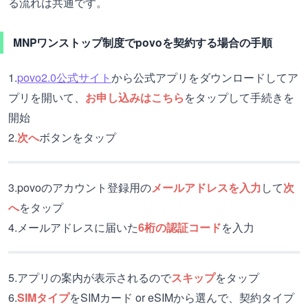
る流れは共通です。
MNPワンストップ制度でpovoを契約する場合の手順
1.
povo2.0公式サイト
から公式アプリをダウンロードしてア
プリを開いて、
お申し込みはこちら
をタップして手続きを
開始
2.
次へ
ボタンをタップ
3.povoのアカウント登録用の
メールアドレスを入力
して
次
へ
をタップ
4.メールアドレスに届いた
6桁の認証コード
を入力
5.アプリの案内が表示されるので
スキップ
をタップ
6.
SIMタイプ
をSIMカード or eSIMから選んで、契約タイプ