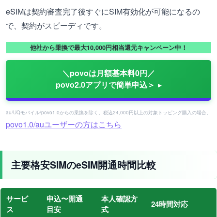
eSIMは契約審査完了後すぐにSIM有効化が可能になるの
で、契約がスピーディです。
他社から乗換で最大10,000円相当還元キャンペーン中！
＼povoは月額基本料0円／
povo2.0アプリで簡単申込＞
au/UQモバイル/povo1.0からの乗換を除く。税込24,000円以上の対象トッピング購入の場合。
povo1.0/auユーザーの方はこちら
主要格安SIMのeSIM開通時間比較
サービ
申込〜開通
本人確認方
24時間対応
ス
目安
式