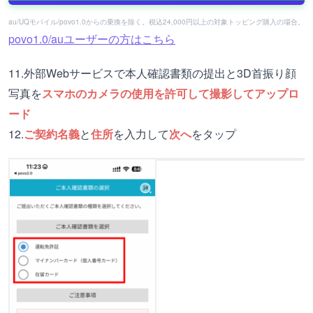
au/UQモバイル/povo1.0からの乗換を除く。税込24,000円以上の対象トッピング購入の場合。
povo1.0/auユーザーの方はこちら
11.外部Webサービスで本人確認書類の提出と3D首振り顔
写真を
スマホのカメラの使用を許可して撮影してアップロ
ード
12.
ご契約名義
と
住所
を入力して
次へ
をタップ