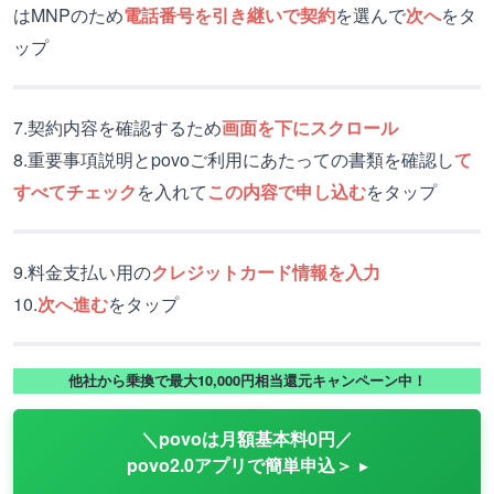
はMNPのため
電話番号を引き継いで契約
を選んで
次へ
をタ
ップ
7.契約内容を確認するため
画面を下にスクロール
8.重要事項説明とpovoご利用にあたっての書類を確認し
て
すべてチェック
を入れて
この内容で申し込む
をタップ
9.料金支払い用の
クレジットカード情報を入力
10.
次へ進む
をタップ
他社から乗換で最大10,000円相当還元キャンペーン中！
＼povoは月額基本料0円／
povo2.0アプリで簡単申込＞