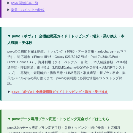
▶
povo 関連記事一覧
▶
楽天モバイル との比較
▼ povo（ポヴォ） 全機能網羅ガイド｜トッピング・端末・乗り換え・本
人確認・実体験
povoの全機能を完全網羅。トッピング（10GB・データ専用・autocharge・auマネ
活）、対応端末（iPhone15/16・Galaxy S23/S24/Z Flip5・Pixel 7a/8/8a/9/Fold・
OPPO Reno11 A）、海外利用（タイ・ベトナム・台湾）、本人確認書類・eSIM開
通時間・即日開通、乗り換え（LINEMO/ahamo/UQ/MVNO各社へのMNPワンスト
ップ）、再契約・短期解約・複数回線・LINE電話・家族通話・新プラン料金、楽
天モバイルからの乗り換えまで、povoの実利用に必要な情報をワンストップ解
説。
▶
povo（ポヴォ）全機能網羅ガイド｜トッピング・端末・乗り換え
▼ povoデータ専用プラン変更・トッピング完全ガイドはこちら
povo2.0のデータ専用プラン変更手順・各種トッピング・MNP乗換・対応機種
（iPhone/Galaxy/Pixel等）まで網羅。データ追加・解約・本人確認の手順も合わせ