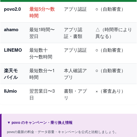
povo2.0
最短5分〜数
アプリ認証
○（自動審査）
時間
ahamo
最短1時間〜
アプリ認
△（時間帯により
翌日
証・書類
異なる）
LINEMO
最短数十
アプリ認証
○（自動審査）
分〜数時間
楽天モ
最短数分〜1
本人確認ア
○（自動審査）
バイル
時間
プリ
IIJmio
翌営業日〜3
書類・アプ
×（審査あり）
日
リ
▼ povo のキャンペーン・乗り換え情報
povoの最新の料金・データ容量・キャンペーンを公式と比較しましょう。