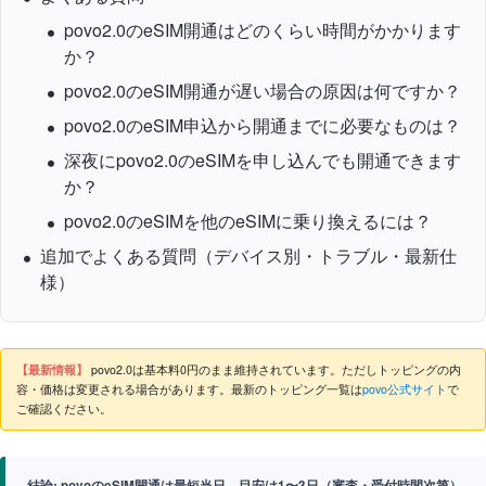
povo2.0のeSIM開通はどのくらい時間がかかります
か？
povo2.0のeSIM開通が遅い場合の原因は何ですか？
povo2.0のeSIM申込から開通までに必要なものは？
深夜にpovo2.0のeSIMを申し込んでも開通できます
か？
povo2.0のeSIMを他のeSIMに乗り換えるには？
追加でよくある質問（デバイス別・トラブル・最新仕
様）
【最新情報】
povo2.0は基本料0円のまま維持されています。ただしトッピングの内
容・価格は変更される場合があります。最新のトッピング一覧は
povo公式サイト
で
ご確認ください。
結論: povoのeSIM開通は最短当日、目安は1〜3日（審査・受付時間次第）