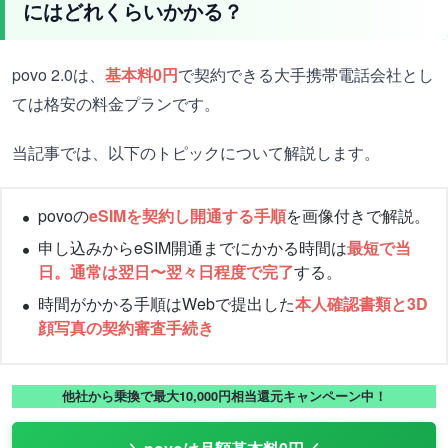
にはどれくらいかかる？
povo 2.0は、
基本料0円
で契約できる大手携帯電話会社とし
ては格安の料金プランです。
当記事では、以下のトピックについて解説します。
povoの
eSIMを契約し開通する手順
を画像付きで解説。
申し込みからeSIM開通までにかかる時間は
最短で当
日。通常は翌日〜翌々日程度で完了
する。
時間がかかる手順はWebで提出した
本人確認書類と3D
顔写真の契約審査手続き
他社から乗換で最大10,000円相当還元キャンペーン中！