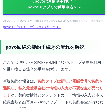
＼povoは月額基本料0円／
povo2.0アプリで簡単申込＞
au/UQモバイル/povo1.0からの乗換を除く。税込24,000円以上の対象トッピング購入の場合。
povo1.0/auユーザーの方はこちら
povo回線の契約手続きの流れを解説
ここでは他社からpovoへのMNPワンストップ制度を利用し
て乗り換える場合の手順を解説します。
新規契約の場合は、
契約タイプは新しい電話番号で契約を
選択し、転入元携帯会社の情報の入力が不要な点が異なり
ます
が、契約者情報とクレジットカード情報の入力と本人
確認書類と顔写真をWebアップロードし契約審査が行われ