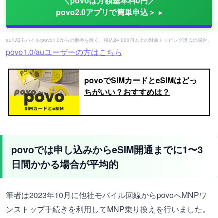
＼povoは月額基本料0円／
povo2.0アプリで簡単申込＞
au/UQモバイル/povo1.0からの乗換を除く。税込24,000円以上の対象トッピング購入の場合。
povo1.0/auユーザーの方はこちら
povoでSIMカードとeSIMはどっ
ちがいい？おすすめは？
povoでは申し込みからeSIM開通までに1〜3
日間かかる場合が平均的
筆者は2023年10月に他社モバイル回線からpovoへMNPワ
ンストップ手続きを利用してMNP乗り換えを行いました。