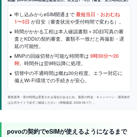
申し込みからeSIM開通まで
最短当日・おおむね
1〜3日
が目安（審査状況や受付時間で変わる）。
時間がかかる工程は本人確認書類＋3D顔写真の審
査とKDDIの契約審査。書類不一致だと再撮影・遅
延の可能性。
MNPの回線切替が可能な時間帯は
9時30分〜20
時
。時間外は翌9時以降に処理。
切替中の不通時間は概ね30分程度。エラー対応に
備えWi-Fi環境での手続きが安心。
審査基準・受付時間は変更される場合があるため、最新の料金・キャンペーン・適用条件
は公式サイトで必ずご確認ください（情報確認: 2026-06-17）。
povoの契約でeSIMが使えるようになるまで