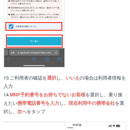
13.ご利用者の確認を
選択
し、
いいえ
の場合は利用者情報を
入力
14.
MNP予約番号をお持ちでないお客様
を選択し、乗り換
えたい
携帯電話番号を入力
し
、現在利用中の携帯会社
を選
択し、
次へ
をタップ