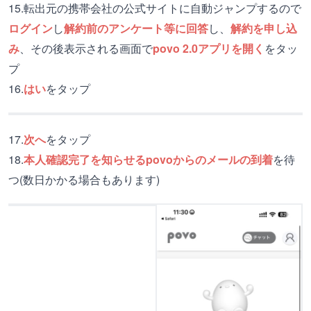
15.転出元の携帯会社の公式サイトに自動ジャンプするので
ログイン
し
解約前のアンケート等に回答
し、
解約を申し込
み
、その後表示される画面で
povo 2.0アプリを開く
をタッ
プ
16.
はい
をタップ
17.
次へ
をタップ
18.
本人確認完了を知らせるpovoからのメールの到着
を待
つ(数日かかる場合もあります)