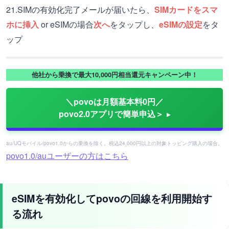
21.SIMの有効化完了メールが届いたら、
SIMカードをスマ
ホに挿入
or eSIMの場合
次へ
をタップし、
eSIMの設定
をタ
ップ
他社から乗換で最大10,000円相当還元キャンペーン中！
＼povoは月額基本料0円／
povo2.0アプリで簡単申込＞
au/UQモバイル/povo1.0からの乗換を除く。税込24,000円以上の対象トッピング購入の場合。
povo1.0/auユーザーの方はこちら
eSIMを有効化してpovoの回線を利用開始す
る流れ