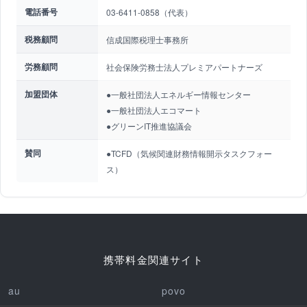
電話番号
03-6411-0858（代表）
税務顧問
信成国際税理士事務所
労務顧問
社会保険労務士法人プレミアパートナーズ
加盟団体
●一般社団法人エネルギー情報センター
●一般社団法人エコマート
●グリーンIT推進協議会
賛同
●TCFD（気候関連財務情報開示タスクフォー
ス）
携帯料金関連サイト
au
povo