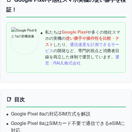
証！
私たちは
Google Pixel
や多くの他社スマ
ホの実機の
使い勝手や操作性を比較・テ
スト
したり、
通信速度を計測できるサー
ビス
の開発など、専門的視点と消費者目
線を両立した体制で運営しています。
運
営：RAUL株式会社
目次
Google Pixel 8aの対応SIM方式を解説
Google Pixel 8aはSIMカード不要で通信できるeSIMに
対応