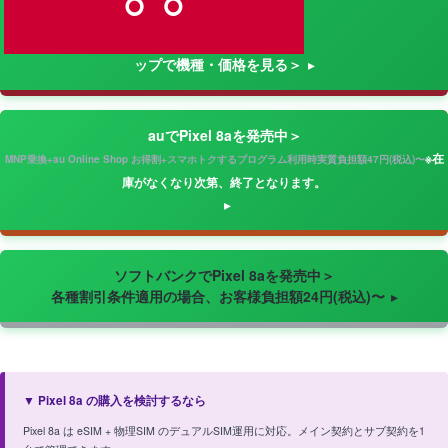
ップで機種・価格を見る＞
auでPixel 8aを発売中＞
※在
MNP乗換+au Online Shop お得割+スマホトクするプログラム利用時実質負担額47円(税込)〜
庫がなくなり次第、終了となります。
ソフトバンクでPixel 8aを発売中＞
各種割引条件適用の場合、お客様負担額24円(税込)〜
▼ Pixel 8a の購入を検討するなら
Pixel 8a は eSIM + 物理SIM のデュアルSIM運用に対応。メイン契約とサブ契約を1