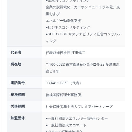
企業の脱炭素化（カーボンニュートラル化）支
援および
エネルギー効率化支援
●ビジネスコンサルティング
●SDGs / CSR サステナビリティ経営コンサルテ
ィング
代表者
代表取締役社長 江田健二
所在地
〒160-0022 東京都新宿区新宿2-9-22 多摩川新
宿ビル3F
電話番号
03-6411-0858（代表）
税務顧問
信成国際税理士事務所
労務顧問
社会保険労務士法人プレミアパートナーズ
加盟団体
●一般社団法人エネルギー情報センター
●一般社団法人エコマート
●グリーンIT推進協議会