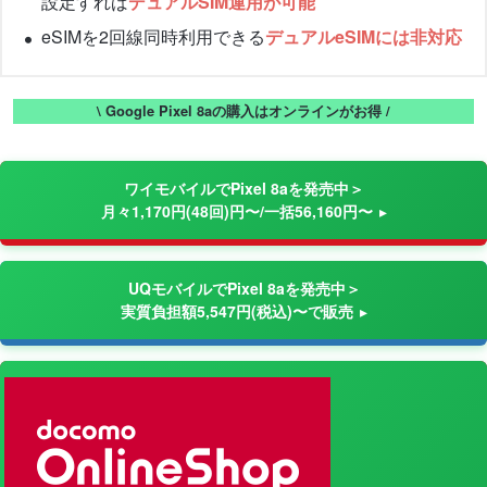
設定すれば
デュアルSIM運用が可能
eSIMを2回線同時利用できる
デュアルeSIMには非対応
\ Google Pixel 8aの購入はオンラインがお得 /
ワイモバイルでPixel 8aを発売中＞
月々1,170円(48回)円〜/一括56,160円〜
UQモバイルでPixel 8aを発売中＞
実質負担額5,547円(税込)〜で販売