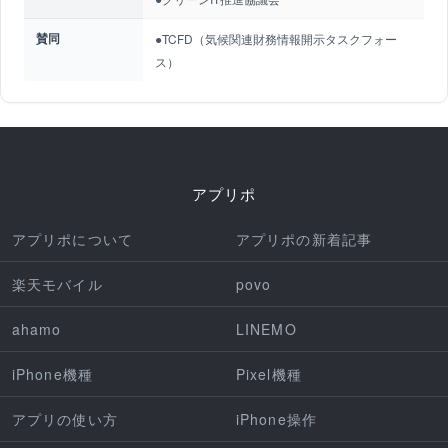
賛同
●TCFD（気候関連財務情報開示タスクフォー
ス）
アプリポ
アプリポについて
アプリポの新着記事
楽天モバイル
povo
ahamo
LINEMO
iPhone機種
Pixel機種
アプリの使い方
iPhone操作