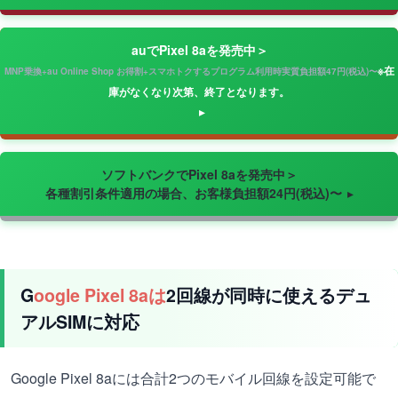
auでPixel 8aを発売中＞
※在
MNP乗換+au Online Shop お得割+スマホトクするプログラム利用時実質負担額47円(税込)〜
庫がなくなり次第、終了となります。
ソフトバンクでPixel 8aを発売中＞
各種割引条件適用の場合、お客様負担額24円(税込)〜
G
oogle Pixel 8aは
2回線が同時に使えるデュ
アルSIMに対応
Google Pixel 8aには合計2つのモバイル回線を設定可能で