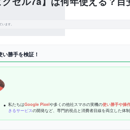
 7a【ピクセル7a】は何年使える？
ています。
機の使い勝手を検証！
私たちは
Google Pixel
や多くの他社スマホの実機の
使い勝手や操
きるサービス
の開発など、専門的視点と消費者目線を両立した体制