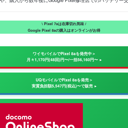
\ Pixel 7aは在庫切れ気味 /
Google Pixel 8aの購入はオンラインがお得
ワイモバイルでPixel 8aを発売中＞
月々1,170円(48回)円〜/一括56,160円〜
UQモバイルでPixel 8aを発売＞
実質負担額5,547円(税込)〜で販売