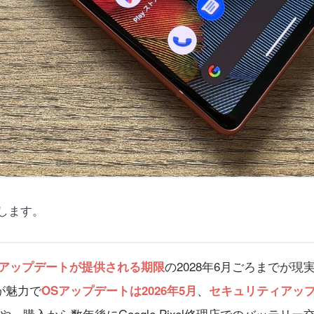
します。
の2028年6月ごろまでが現
アップデートが提供される期限
証が魅力で
、
OSアップデートは2026年5月
セキュリティアップデ
購入から数年後にGoogle Pixel修理店でのバッテリー