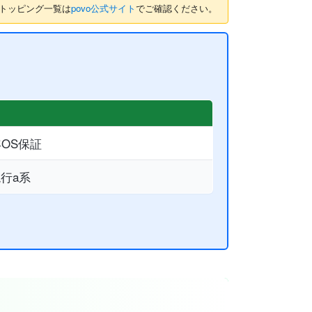
のトッピング一覧は
povo公式サイト
でご確認ください。
年OS保証
行a系