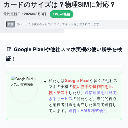
カードのサイズは？物理SIMに対応？
最終更新日：2026年8月3日
#Pixel機種
当ページには事業者からのアフィリエイト広告が含まれています。
広告
Google Pixelや他社スマホ実機の使い勝手を検
証！
私たちは
Google Pixel
や多くの他社ス
マホの実機の
使い勝手や操作性を比
較・テスト
したり、
通信速度を計測で
きるサービス
の開発など、専門的視点
と消費者目線を両立した体制で運営し
ています。
運営：RAUL株式会社