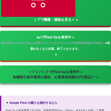
ップで機種・価格を見る＞
auでPixel 8aを発売中＞
※在
MNP乗換+au Online Shop お得割+スマホトクするプログラム利用時実質負担額47円(税込)〜
庫がなくなり次第、終了となります。
ソフトバンクでPixel 8aを発売中＞
各種割引条件適用の場合、お客様負担額24円(税込)〜
▼ Google Pixel の購入を検討するなら
Pixel 7a の本体重量は約193g。同価格帯iPhone・Galaxy・AQUOSと比較して標準