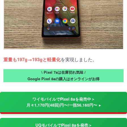
重量も197g→193gと軽量化
を実現しました。
\ Pixel 7aは在庫切れ気味 /
Google Pixel 8aの購入はオンラインがお得
ワイモバイルでPixel 8aを発売中＞
月々1,170円(48回)円〜/一括56,160円〜
UQモバイルでPixel 8aを発売＞