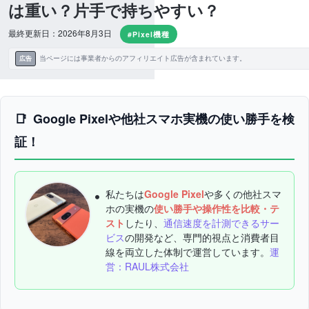
は重い？片手で持ちやすい？
最終更新日：2026年8月3日
#Pixel機種
当ページには事業者からのアフィリエイト広告が含まれています。
広告
Google Pixelや他社スマホ実機の使い勝手を検
証！
私たちは
Google Pixel
や多くの他社スマ
ホの実機の
使い勝手や操作性を比較・テ
スト
したり、
通信速度を計測できるサー
ビス
の開発など、専門的視点と消費者目
線を両立した体制で運営しています。
運
営：RAUL株式会社