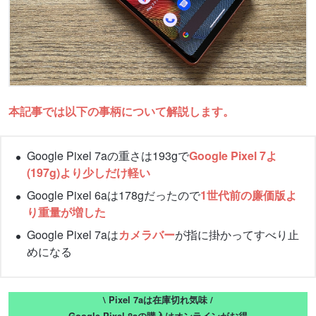
本記事では以下の事柄について解説します。
Google Pixel 7aの重さは193gで
Google Pixel 7よ
(197g)より少しだけ軽い
Google Pixel 6aは178gだったので
1世代前の廉価版よ
り重量が増した
Google Pixel 7aは
カメラバー
が指に掛かってすべり止
めになる
\ Pixel 7aは在庫切れ気味 /
Google Pixel 8aの購入はオンラインがお得