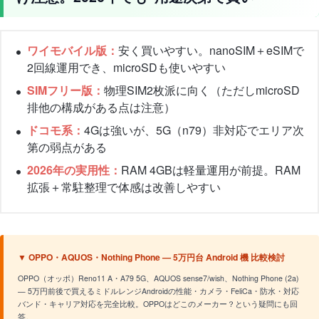
ワイモバイル版：
安く買いやすい。nanoSIM＋eSIMで
2回線運用でき、microSDも使いやすい
SIMフリー版：
物理SIM2枚派に向く（ただしmicroSD
排他の構成がある点は注意）
ドコモ系：
4Gは強いが、5G（n79）非対応でエリア次
第の弱点がある
2026年の実用性：
RAM 4GBは軽量運用が前提。RAM
拡張＋常駐整理で体感は改善しやすい
▼ OPPO・AQUOS・Nothing Phone — 5万円台 Android 機 比較検討
OPPO（オッポ）Reno11 A・A79 5G、AQUOS sense7/wish、Nothing Phone (2a)
— 5万円前後で買えるミドルレンジAndroidの性能・カメラ・FeliCa・防水・対応
バンド・キャリア対応を完全比較。OPPOはどこのメーカー？という疑問にも回
答。