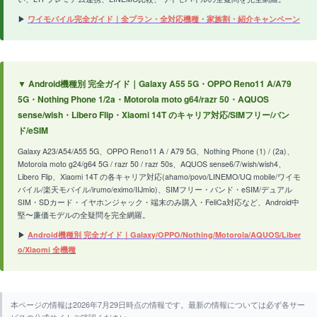
▶
ワイモバイル完全ガイド｜全プラン・全対応機種・家族割・紹介キャンペーン
▼ Android機種別 完全ガイド｜Galaxy A55 5G・OPPO Reno11 A/A79
5G・Nothing Phone 1/2a・Motorola moto g64/razr 50・AQUOS
sense/wish・Libero Flip・Xiaomi 14T のキャリア対応/SIMフリー/バン
ド/eSIM
Galaxy A23/A54/A55 5G、OPPO Reno11 A / A79 5G、Nothing Phone (1) / (2a)、
Motorola moto g24/g64 5G / razr 50 / razr 50s、AQUOS sense6/7/wish/wish4、
Libero Flip、Xiaomi 14T の各キャリア対応(ahamo/povo/LINEMO/UQ mobile/ワイモ
バイル/楽天モバイル/irumo/eximo/IIJmio)、SIMフリー・バンド・eSIM/デュアル
SIM・SDカード・イヤホンジャック・端末のみ購入・FeliCa対応など、Android中
堅〜廉価モデルの全疑問を完全網羅。
▶
Android機種別 完全ガイド｜Galaxy/OPPO/Nothing/Motorola/AQUOS/Liber
o/Xiaomi 全機種
本ページの情報は2026年7月29日時点の情報です。最新の情報については必ず各サー