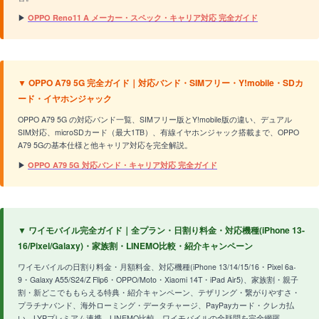
▶
OPPO Reno11 A メーカー・スペック・キャリア対応 完全ガイド
▼ OPPO A79 5G 完全ガイド｜対応バンド・SIMフリー・Y!mobile・SDカ
ード・イヤホンジャック
OPPO A79 5G の対応バンド一覧、SIMフリー版とY!mobile版の違い、デュアル
SIM対応、microSDカード（最大1TB）、有線イヤホンジャック搭載まで、OPPO
A79 5Gの基本仕様と他キャリア対応を完全解説。
▶
OPPO A79 5G 対応バンド・キャリア対応 完全ガイド
▼ ワイモバイル完全ガイド｜全プラン・日割り料金・対応機種(iPhone 13-
16/Pixel/Galaxy)・家族割・LINEMO比較・紹介キャンペーン
ワイモバイルの日割り料金・月額料金、対応機種(iPhone 13/14/15/16・Pixel 6a-
9・Galaxy A55/S24/Z Flip6・OPPO/Moto・Xiaomi 14T・iPad Air5)、家族割・親子
割・新どこでももらえる特典・紹介キャンペーン、テザリング・繋がりやすさ・
プラチナバンド、海外ローミング・データチャージ、PayPayカード・クレカ払
い、LYPプレミアム連携、LINEMO比較、ワイモバイルの全疑問を完全網羅。