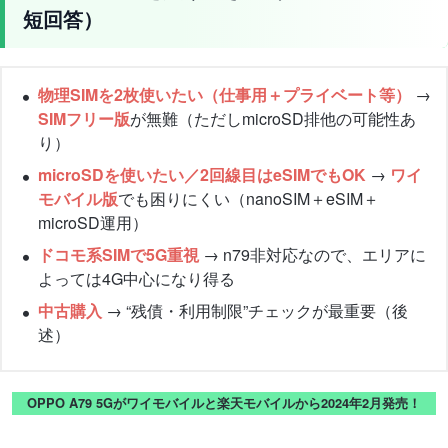
短回答）
物理SIMを2枚使いたい（仕事用＋プライベート等）
→
SIMフリー版
が無難（ただしmicroSD排他の可能性あ
り）
microSDを使いたい／2回線目はeSIMでもOK
→
ワイ
モバイル版
でも困りにくい（nanoSIM＋eSIM＋
microSD運用）
ドコモ系SIMで5G重視
→ n79非対応なので、エリアに
よっては4G中心になり得る
中古購入
→ “残債・利用制限”チェックが最重要（後
述）
OPPO A79 5Gがワイモバイルと楽天モバイルから2024年2月発売！