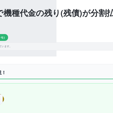
モ)で機種代金の残り(残債)が分
ンモ)
ています。
説！