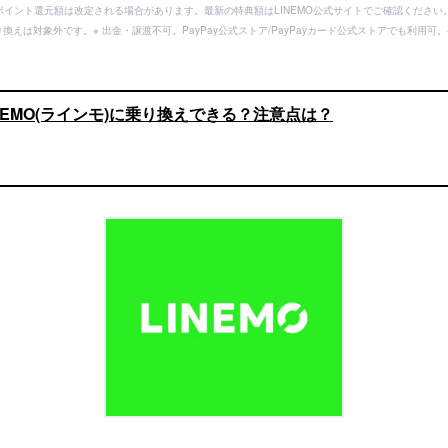
ayポイント還元額は改定される場合があります。最新の特典額はLINEMO公式サイトでご確認ください
り換えは対象外です。※ 出金・譲渡不可。PayPay公式ストア/PayPayカード公式ストアでも利
NEMO(ラインモ)に乗り換えできる？注意点は？