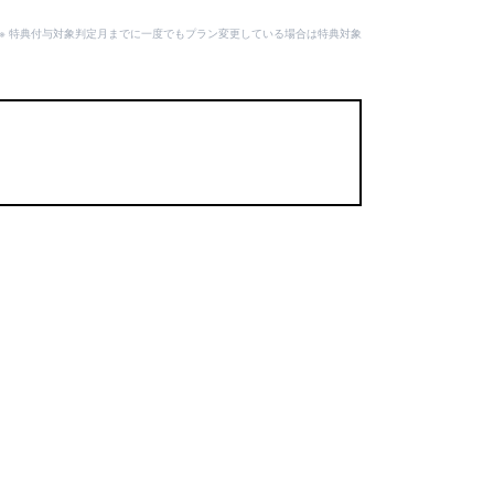
。
用可。※ 特典付与対象判定月までに一度でもプラン変更している場合は特典対象