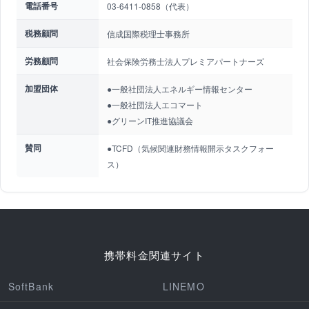
電話番号
03-6411-0858（代表）
税務顧問
信成国際税理士事務所
労務顧問
社会保険労務士法人プレミアパートナーズ
加盟団体
●一般社団法人エネルギー情報センター
●一般社団法人エコマート
●グリーンIT推進協議会
賛同
●TCFD（気候関連財務情報開示タスクフォー
ス）
携帯料金関連サイト
SoftBank
LINEMO