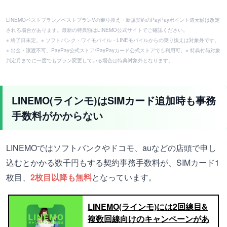
LINEMOベストプラン／ベストプランVの乗り換え・新規契約のPayPayポイント還元額は改定
される場合があります。最新の特典額はLINEMO公式サイトでご確認ください。
※ 終了日未定。※ ソフトバンク・ワイモバイル・LINEモバイルからの乗り換えは対象外です。
※ 出金・譲渡不可。PayPay公式ストア/PayPayカード公式ストアでも利用可。※ 特典付与対象
判定月までに一度でもプラン変更している場合は特典対象外となります。
LINEMO(ラインモ)はSIMカード追加時も事務
手数料がかからない
LINEMOではソフトバンクやドコモ、auなどの店頭で申し
込むとかかる数千円もする契約事務手数料が、SIMカード1
枚目、
2枚目以降も無料
となっています。
LINEMO(ラインモ)には2回線目&
複数回線向けのキャンペーンがあ