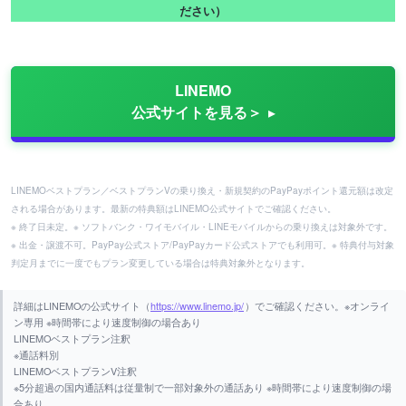
ださい）
LINEMO
公式サイトを見る＞
LINEMOベストプラン／ベストプランVの乗り換え・新規契約のPayPayポイント還元額は改定
される場合があります。最新の特典額はLINEMO公式サイトでご確認ください。
※ 終了日未定。※ ソフトバンク・ワイモバイル・LINEモバイルからの乗り換えは対象外です。
※ 出金・譲渡不可。PayPay公式ストア/PayPayカード公式ストアでも利用可。※ 特典付与対象
判定月までに一度でもプラン変更している場合は特典対象外となります。
詳細はLINEMOの公式サイト（
https://www.linemo.jp/
）でご確認ください。※オンライ
ン専用 ※時間帯により速度制御の場合あり
LINEMOベストプラン注釈
※通話料別
LINEMOベストプランV注釈
※5分超過の国内通話料は従量制で一部対象外の通話あり ※時間帯により速度制御の場
合あり