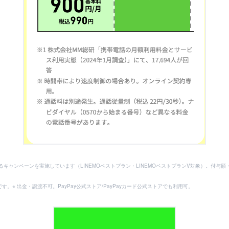
らえるキャンペーンを実施しています（LINEMOベストプラン・LINEMOベストプランV対象）。
。※ 出金・譲渡不可。PayPay公式ストア/PayPayカード公式ストアでも利用可。