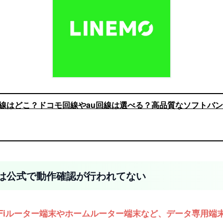
)の回線はどこ？ドコモ回線やau回線は選べる？高品質なソフトバ
ーターは公式で動作確認が行われてない
ルWi-Fiルーター端末やホームルーター端末など、データ専