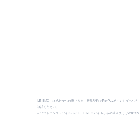
LINEMOでは他社からの乗り換え・新規契約でPayPayポイントがも
確認ください。
※ ソフトバンク・ワイモバイル・LINEモバイルからの乗り換えは対象外です