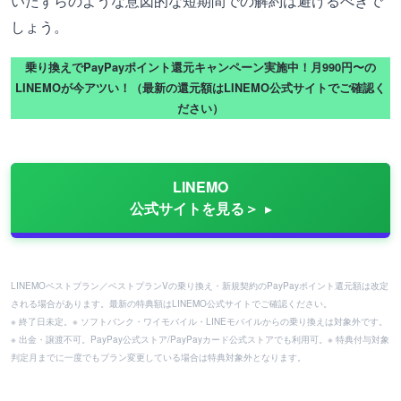
いたずらのような意図的な短期間での解約は避けるべきで
しょう。
乗り換えでPayPayポイント還元キャンペーン実施中！月990円〜の
LINEMOが今アツい！（最新の還元額はLINEMO公式サイトでご確認く
ださい）
LINEMO
公式サイトを見る＞
LINEMOベストプラン／ベストプランVの乗り換え・新規契約のPayPayポイント還元額は改定
される場合があります。最新の特典額はLINEMO公式サイトでご確認ください。
※ 終了日未定。※ ソフトバンク・ワイモバイル・LINEモバイルからの乗り換えは対象外です。
※ 出金・譲渡不可。PayPay公式ストア/PayPayカード公式ストアでも利用可。※ 特典付与対象
判定月までに一度でもプラン変更している場合は特典対象外となります。