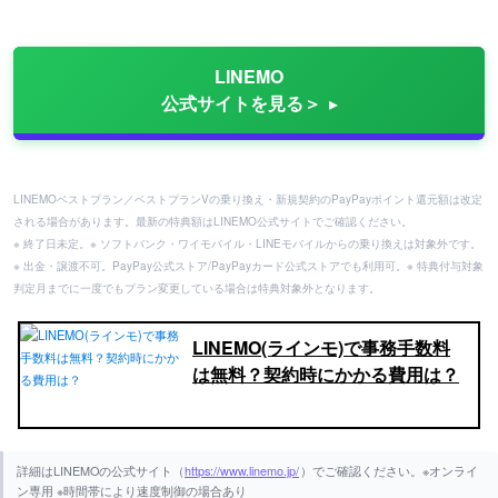
LINEMO
公式サイトを見る＞
LINEMOベストプラン／ベストプランVの乗り換え・新規契約のPayPayポイント還元額は改定
される場合があります。最新の特典額はLINEMO公式サイトでご確認ください。
※ 終了日未定。※ ソフトバンク・ワイモバイル・LINEモバイルからの乗り換えは対象外です。
※ 出金・譲渡不可。PayPay公式ストア/PayPayカード公式ストアでも利用可。※ 特典付与対象
判定月までに一度でもプラン変更している場合は特典対象外となります。
LINEMO(ラインモ)で事務手数料
は無料？契約時にかかる費用は？
詳細はLINEMOの公式サイト（
https://www.linemo.jp/
）でご確認ください。※オンライ
ン専用 ※時間帯により速度制御の場合あり