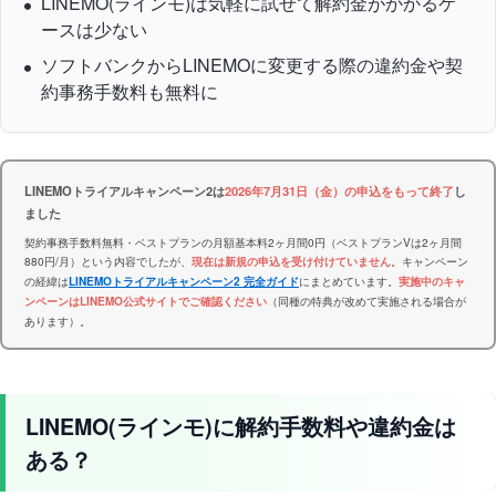
LINEMO(ラインモ)は気軽に試せて解約金がかかるケ
ースは少ない
ソフトバンクからLINEMOに変更する際の違約金や契
約事務手数料も無料に
LINEMOトライアルキャンペーン2は
2026年7月31日（金）の申込をもって終了
し
ました
契約事務手数料無料・ベストプランの月額基本料2ヶ月間0円（ベストプランVは2ヶ月間
880円/月）という内容でしたが、
。キャンペーン
現在は新規の申込を受け付けていません
の経緯は
にまとめています。
LINEMOトライアルキャンペーン2 完全ガイド
実施中のキャ
（同種の特典が改めて実施される場合が
ンペーンはLINEMO公式サイトでご確認ください
あります）。
LINEMO(ラインモ)に解約手数料や違約金は
ある？