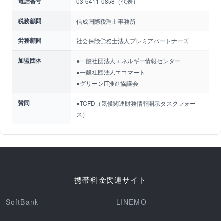
電話番号
03-6411-0858（代表）
税務顧問
信成国際税理士事務所
労務顧問
社会保険労務士法人プレミアパートナーズ
加盟団体
●一般社団法人エネルギー情報センター
●一般社団法人エコマート
●グリーンIT推進協議会
賛同
●TCFD（気候関連財務情報開示タスクフォー
ス）
携帯料金関連サイト
SoftBank
LINEMO