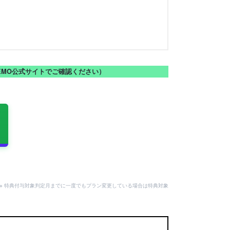
NEMO公式サイトでご確認ください）
。
用可。※ 特典付与対象判定月までに一度でもプラン変更している場合は特典対象