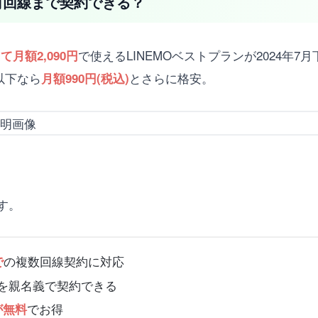
を何回線まで契約できる？
で使えるLINEMOベストプランが2024年
て月額2,090円
以下なら
とさらに格安。
月額990円(税込)
す。
の複数回線契約に対応
で
Oを親名義で契約できる
でお得
が無料