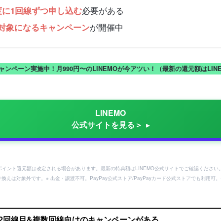
必要がある
度に1回線ずつ申し込む
が開催中
対象になるキャンペーン
キャンペーン実施中！月990円〜のLINEMOが今アツい！（最新の還元額はLI
LINEMO
公式サイトを見る＞
ayポイント還元額は改定される場合があります。最新の特典額はLINEMO公式サイトでご確認ください
り換えは対象外です。※ 出金・譲渡不可。PayPay公式ストア/PayPayカード公式ストアでも利
には2回線目&複数回線向けのキャンペーンがある。