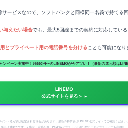
回線サービスなので、ソフトバンクと同様同一名義で持てる
でも、最大5回線までの契約に対応してい
い与えたい場合
ことも可能になり
用とプライベート用の電話番号を分ける
キャンペーン実施中！月990円〜のLINEMOが今アツい！（最新の還元額はLI
LINEMO
公式サイトを見る＞
ayポイント還元額は改定される場合があります。最新の特典額はLINEMO公式サイトでご確認ください
り換えは対象外です。※ 出金・譲渡不可。PayPay公式ストア/PayPayカード公式ストアでも利