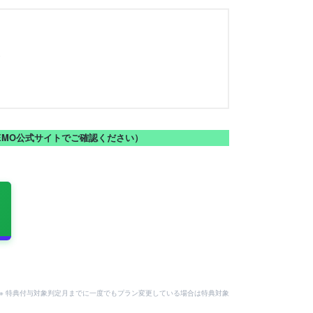
金
NEMO公式サイトでご確認ください）
。
用可。※ 特典付与対象判定月までに一度でもプラン変更している場合は特典対象