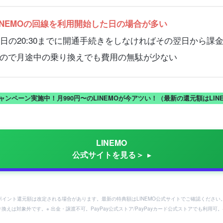
INEMOの回線を利用開始した日の場合が多い
した日の20:30までに開通手続きをしなければその翌日から課
ので月途中の乗り換えでも費用の無駄が少ない
キャンペーン実施中！月990円〜のLINEMOが今アツい！（最新の還元額はLI
LINEMO
公式サイトを見る＞
ayポイント還元額は改定される場合があります。最新の特典額はLINEMO公式サイトでご確認ください
り換えは対象外です。※ 出金・譲渡不可。PayPay公式ストア/PayPayカード公式ストアでも利