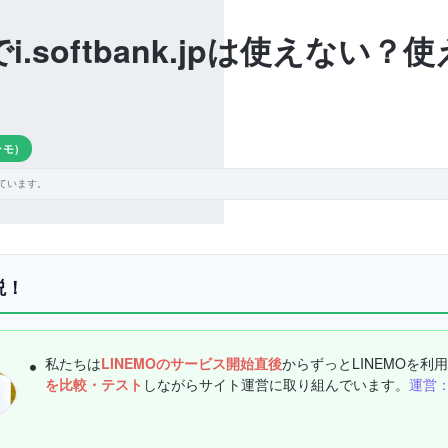
でi.softbank.jpは使えな
ンモ)
ています。
説！
私たちは
LINEMOのサービス開始直後
からずっとLINEMOを利
を比較・テスト
しながらサイト運営に取り組んでいます。
運営：