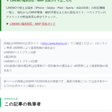
▼ LINEMO 端末対応・MNP 完全ガイドはこちら
LINEMOで使える端末（iPhone・Galaxy・Pixel・Xperia・AQUOS等）の対応機種
一覧と、他社からのMNP乗換・解約手順をまとめた総合ガイド。ベストプランの
デメリットや料金体系も併せてチェック。
▶
LINEMO 端末対応・MNP 完全ガイド
詳細はLINEMOの公式サイト（
https://www.linemo.jp/
）でご確認ください。※オンライ
ン専用 ※時間帯により速度制御の場合あり
LINEMOベストプラン注釈
※通話料別
LINEMOベストプランV注釈
※5分超過の国内通話料は従量制で一部対象外の通話あり ※時間帯により速度制御の場
合あり
本ページの情報は2026年7月29日時点の情報です。最新の情報については必ず各サー
ビスの公式サイトご確認ください。
PROFILE
この記事の執筆者