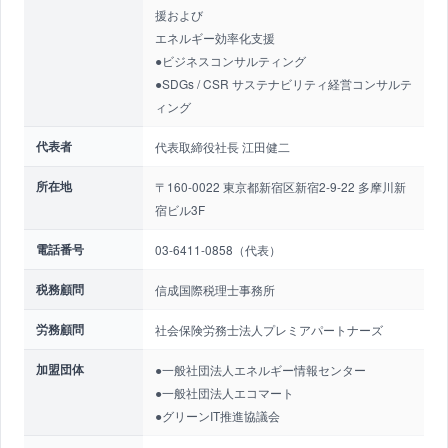
援および
エネルギー効率化支援
●ビジネスコンサルティング
●SDGs / CSR サステナビリティ経営コンサルテ
ィング
代表者
代表取締役社長 江田健二
所在地
〒160-0022 東京都新宿区新宿2-9-22 多摩川新
宿ビル3F
電話番号
03-6411-0858（代表）
税務顧問
信成国際税理士事務所
労務顧問
社会保険労務士法人プレミアパートナーズ
加盟団体
●一般社団法人エネルギー情報センター
●一般社団法人エコマート
●グリーンIT推進協議会