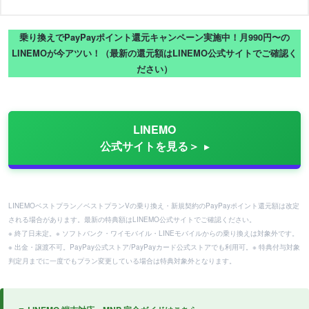
乗り換えでPayPayポイント還元キャンペーン実施中！月990円〜の
LINEMOが今アツい！（最新の還元額はLINEMO公式サイトでご確認く
ださい）
LINEMO
公式サイトを見る＞
LINEMOベストプラン／ベストプランVの乗り換え・新規契約のPayPayポイント還元額は改定
される場合があります。最新の特典額はLINEMO公式サイトでご確認ください。
※ 終了日未定。※ ソフトバンク・ワイモバイル・LINEモバイルからの乗り換えは対象外です。
※ 出金・譲渡不可。PayPay公式ストア/PayPayカード公式ストアでも利用可。※ 特典付与対象
判定月までに一度でもプラン変更している場合は特典対象外となります。