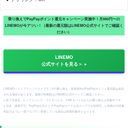
乗り換えでPayPayポイント還元キャンペーン実施中！月990円〜の
LINEMOが今アツい！（最新の還元額はLINEMO公式サイトでご確認く
ださい）
LINEMO
公式サイトを見る＞
LINEMOベストプラン／ベストプランVの乗り換え・新規契約のPayPayポイント還元額は改定
される場合があります。最新の特典額はLINEMO公式サイトでご確認ください。
※ 終了日未定。※ ソフトバンク・ワイモバイル・LINEモバイルからの乗り換えは対象外です。
※ 出金・譲渡不可。PayPay公式ストア/PayPayカード公式ストアでも利用可。※ 特典付与対象
判定月までに一度でもプラン変更している場合は特典対象外となります。