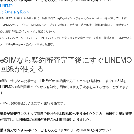
LINEMO
公式サイトを見る＞
LINEMOでは他社からの乗り換え・新規契約でPayPayポイントがもらえるキャンペーンを実施しています
（LINEMOベストプラン・LINEMOベストプランV対象）。付与額・適用条件・期間は時期により変動するた
め、最新情報は公式サイトでご確認ください。
※ ソフトバンク・ワイモバイル・LINEモバイルからの乗り換えは対象外です。※ 出金・譲渡不可。PayPay公式
ストア/PayPayカード公式ストアでも利用可。
eSIMなら契約審査完了後にすぐLINEMO
回線が使える
eSIMで申し込んだ場合は、LINEMOの契約審査完了メールを確認後に、すぐにeSIMを
LINEMOのeSIM開通アプリから有効化し回線切り替え手続きを完了させることができま
す。
eSIMは契約審査完了後にすぐ発行可能です。
筆者がMNPワンストップ制度で他社からLINEMOへ乗り換えたところ、当日中に契約審査
が完了し、LINEMOのeSIMが発行され利用可能になりました。
乗り換えでPayPayポイントがもらえる！月990円〜のLINEMOが今アツい！