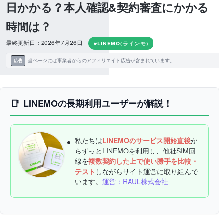
日かかる？本人確認&契約審査にかかる
時間は？
最終更新日：2026年7月26日
#LINEMO(ラインモ)
当ページには事業者からのアフィリエイト広告が含まれています。
広告
LINEMOの長期利用ユーザーが解説！
私たちは
LINEMOのサービス開始直後
か
らずっとLINEMOを利用し、他社SIM回
線を
複数契約した上で使い勝手を比較・
テスト
しながらサイト運営に取り組んで
います。
運営：RAUL株式会社