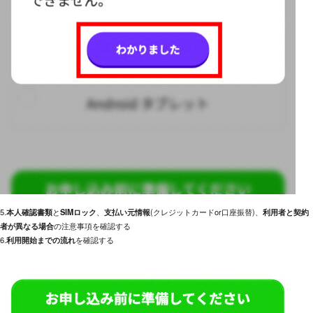
5.
本人確認書類
と
SIMロック
、
支払い元情報
(クレジットカードor口座振替)、
利用者と契約
者が異なる場合
の注意事項を確認する
6.
利用開始までの流れ
を確認する