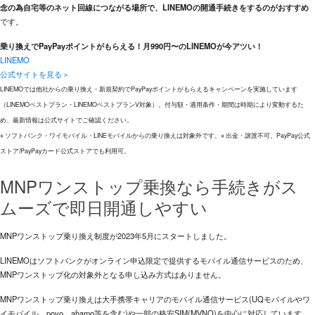
念の為自宅等のネット回線につながる場所で、LINEMOの開通手続きをするのがおすすめ
です。
乗り換えでPayPayポイントがもらえる！月990円〜のLINEMOが今アツい！
LINEMO
公式サイトを見る＞
LINEMOでは他社からの乗り換え・新規契約でPayPayポイントがもらえるキャンペーンを実施しています
（LINEMOベストプラン・LINEMOベストプランV対象）。付与額・適用条件・期間は時期により変動するた
め、最新情報は公式サイトでご確認ください。
※ ソフトバンク・ワイモバイル・LINEモバイルからの乗り換えは対象外です。※ 出金・譲渡不可。PayPay公式
ストア/PayPayカード公式ストアでも利用可。
MNPワンストップ乗換なら手続きがス
ムーズで即日開通しやすい
MNPワンストップ乗り換え制度が2023年5月にスタートしました。
LINEMOはソフトバンクがオンライン申込限定で提供するモバイル通信サービスのため、
MNPワンストップ化の対象外となる申し込み方式はありません。
MNPワンストップ乗り換えは大手携帯キャリアのモバイル通信サービス(UQモバイルやワ
イモバイル、povo、ahamo等を含む)や一部の格安SIM(MVNO)を中心に対応しています。