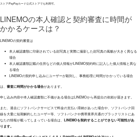
ストア/PayPayカード公式ストアでも利用可。
LINEMOの本人確認と契約審査に時間が
かかるケースは？
LINEMOの契約審査は
本人確認書類に印刷されている顔写真と実際に撮影した顔写真の風貌が大きく異なる
場合
本人確認書類記載の住所などの個人情報がLINEMO契約時に記入した個人情報と異な
る場合
LINEMOの契約申し込みにユーザーが殺到し、事務処理に時間がかかっている場合
は、
審査に時間がかかる場合
があります。
申し込み内容や本人確認書類に不備がある場合はLINEMOから再提出の依頼が届きます。
また、過去にソフトバンクサービスで料金の支払い滞納があった場合や、ソフトバンク回
線を大量に短期解約したユーザー等、ソフトバンクや携帯業界共通のブラックリストにあ
なたの情報が載ってしまっている場合は、
LINEMOを契約することができない可能性があ
ります。
乗り換えでPayPayポイントがもらえる！月990円〜のLINEMOが今アツい！