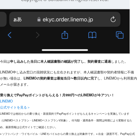
今回は
申し込みした当日に本人確認書類の確認が完了し、契約審査に通過
しました。
LINEMO申し込み窓口の混雑状況にも左右されますが、本人確認書類や契約者情報に不備
が無い場合は、
LINEMOの契約審査は最短当日〜数日以内に完了
し、LINEMOから利用案内
メールが届きます。
乗り換えでPayPayポイントがもらえる！月990円〜のLINEMOが今アツい！
LINEMO
公式サイトを見る＞
LINEMOでは他社からの乗り換え・新規契約でPayPayポイントがもらえるキャンペーンを実施しています
（LINEMOベストプラン・LINEMOベストプランV対象）。付与額・適用条件・期間は時期により変動するた
め、最新情報は公式サイトでご確認ください。
※ ソフトバンク・ワイモバイル・LINEモバイルからの乗り換えは対象外です。※ 出金・譲渡不可。PayPay公式