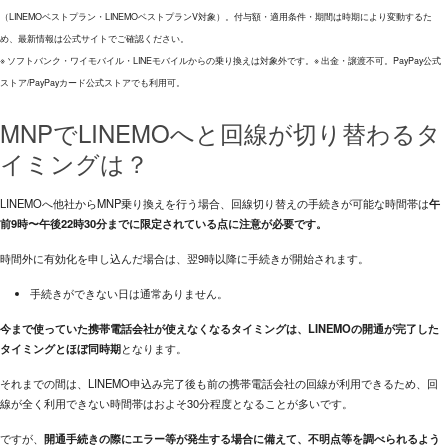
（LINEMOベストプラン・LINEMOベストプランV対象）。付与額・適用条件・期間は時期により変動するた
め、最新情報は公式サイトでご確認ください。
※ ソフトバンク・ワイモバイル・LINEモバイルからの乗り換えは対象外です。※ 出金・譲渡不可。PayPay公式
ストア/PayPayカード公式ストアでも利用可。
MNPでLINEMOへと回線が切り替わるタ
イミングは？
LINEMOへ他社からMNP乗り換えを行う場合、回線切り替えの手続きが可能な時間帯は
午
前9時〜午後22時30分までに限定されている点に注意が必要です。
時間外に有効化を申し込んだ場合は、翌9時以降に手続きが開始されます。
手続きができない日は通常ありません。
今まで使っていた携帯電話会社が使えなくなるタイミングは、LINEMOの開通が完了した
タイミングとほぼ同時期
となります。
それまでの間は、LINEMO申込み完了後も前の携帯電話会社の回線が利用できるため、回
線が全く利用できない時間帯はおよそ30分程度となることが多いです。
ですが、
開通手続きの際にエラー等が発生する場合に備えて、不明点等を調べられるよう