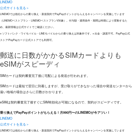
LINEMO
公式サイトを見る＞
LINEMOでは他社からの乗り換え・新規契約でPayPayポイントがもらえるキャンペーンを実施しています
（LINEMOベストプラン・LINEMOベストプランV対象）。付与額・適用条件・期間は時期により変動するた
め、最新情報は公式サイトでご確認ください。
※ ソフトバンク・ワイモバイル・LINEモバイルからの乗り換えは対象外です。※ 出金・譲渡不可。PayPay公式
ストア/PayPayカード公式ストアでも利用可。
郵送に日数がかかるSIMカードよりも
eSIMがスピーディ
SIMカードは契約審査完了後に宅配による発送が行われます。
SIMカードは最短で翌日に到着しますが、受け取りができなかった場合や発送センターから
遠い地域の場合はさらに日数がかかります。
eSIMは契約審査完了後すぐにSIM有効化が可能になるので、契約がスピーディです。
乗り換えでPayPayポイントがもらえる！月990円〜のLINEMOが今アツい！
LINEMO
公式サイトを見る＞
LINEMOでは他社からの乗り換え・新規契約でPayPayポイントがもらえるキャンペーンを実施しています