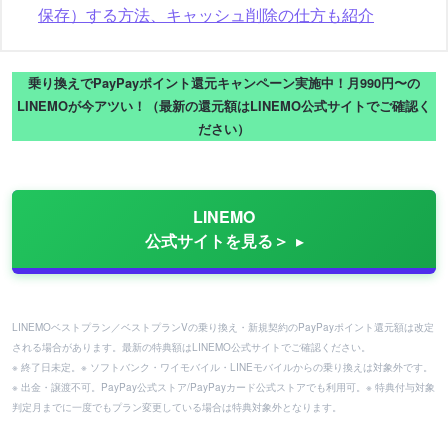
保存）する方法、キャッシュ削除の仕方も紹介
乗り換えでPayPayポイント還元キャンペーン実施中！月990円〜の
LINEMOが今アツい！（最新の還元額はLINEMO公式サイトでご確認く
ださい）
LINEMO
公式サイトを見る＞
LINEMOベストプラン／ベストプランVの乗り換え・新規契約のPayPayポイント還元額は改定
される場合があります。最新の特典額はLINEMO公式サイトでご確認ください。
※ 終了日未定。※ ソフトバンク・ワイモバイル・LINEモバイルからの乗り換えは対象外です。
※ 出金・譲渡不可。PayPay公式ストア/PayPayカード公式ストアでも利用可。※ 特典付与対象
判定月までに一度でもプラン変更している場合は特典対象外となります。