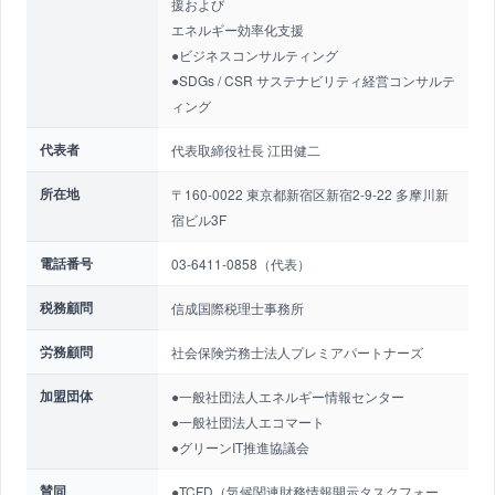
援および
エネルギー効率化支援
●ビジネスコンサルティング
●SDGs / CSR サステナビリティ経営コンサルテ
ィング
代表者
代表取締役社長 江田健二
所在地
〒160-0022 東京都新宿区新宿2-9-22 多摩川新
宿ビル3F
電話番号
03-6411-0858（代表）
税務顧問
信成国際税理士事務所
労務顧問
社会保険労務士法人プレミアパートナーズ
加盟団体
●一般社団法人エネルギー情報センター
●一般社団法人エコマート
●グリーンIT推進協議会
賛同
●TCFD（気候関連財務情報開示タスクフォー