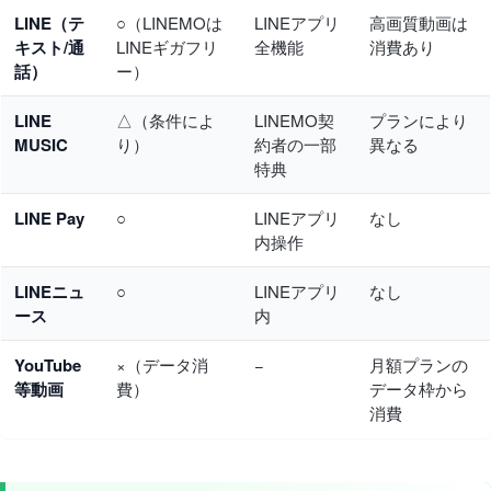
LINE（テ
○（LINEMOは
LINEアプリ
高画質動画は
キスト/通
LINEギガフリ
全機能
消費あり
話）
ー）
LINE
△（条件によ
LINEMO契
プランにより
MUSIC
り）
約者の一部
異なる
特典
LINE Pay
○
LINEアプリ
なし
内操作
LINEニュ
○
LINEアプリ
なし
ース
内
YouTube
×（データ消
−
月額プランの
等動画
費）
データ枠から
消費