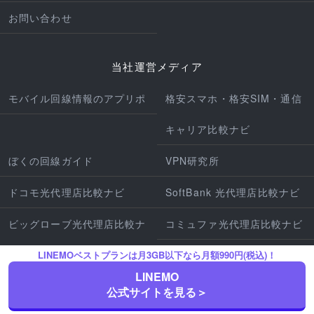
お問い合わせ
当社運営メディア
モバイル回線情報のアプリポ
格安スマホ・格安SIM・通信
キャリア比較ナビ
ぼくの回線ガイド
VPN研究所
ドコモ光代理店比較ナビ
SoftBank 光代理店比較ナビ
ビッグローブ光代理店比較ナ
コミュファ光代理店比較ナビ
ビ
ピカラ光ねっと代理店比較ナ
LINEMOベストプランは月3GB以下なら月額990円(税込)！
LINEMO
ビ
公式サイトを見る＞