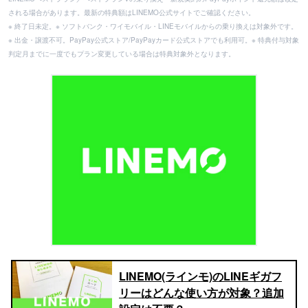
される場合があります。最新の特典額はLINEMO公式サイトでご確認ください。
※ 終了日未定。※ ソフトバンク・ワイモバイル・LINEモバイルからの乗り換えは対象外です。
※ 出金・譲渡不可。PayPay公式ストア/PayPayカード公式ストアでも利用可。※ 特典付与対象
判定月までに一度でもプラン変更している場合は特典対象外となります。
LINEMO(ラインモ)のLINEギガフ
リーはどんな使い方が対象？追加