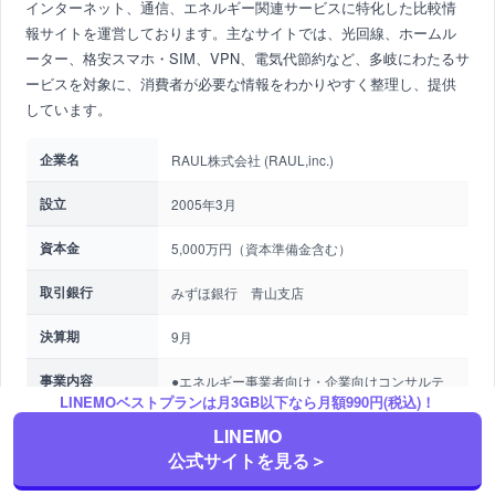
インターネット、通信、エネルギー関連サービスに特化した比較情
報サイトを運営しております。主なサイトでは、光回線、ホームル
ーター、格安スマホ・SIM、VPN、電気代節約など、多岐にわたるサ
ービスを対象に、消費者が必要な情報をわかりやすく整理し、提供
しています。
企業名
RAUL株式会社 (RAUL,inc.)
設立
2005年3月
資本金
5,000万円（資本準備金含む）
取引銀行
みずほ銀行 青山支店
決算期
9月
事業内容
●エネルギー事業者向け・企業向けコンサルテ
LINEMOベストプランは月3GB以下なら月額990円(税込)！
ィング
デジタルソリューション事業
LINEMO
●企業向けコンサルティング
公式サイトを見る＞
企業の脱炭素化（カーボンニュートラル化）支