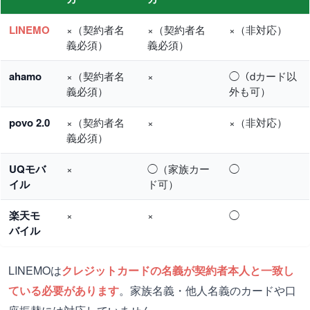
LINEMO
×（契約者名
×（契約者名
×（非対応）
義必須）
義必須）
ahamo
×（契約者名
×
◯（dカード以
義必須）
外も可）
povo 2.0
×（契約者名
×
×（非対応）
義必須）
UQモバ
×
◯（家族カー
◯
イル
ド可）
楽天モ
×
×
◯
バイル
LINEMOは
クレジットカードの名義が契約者本人と一致し
ている必要があります
。家族名義・他人名義のカードや口