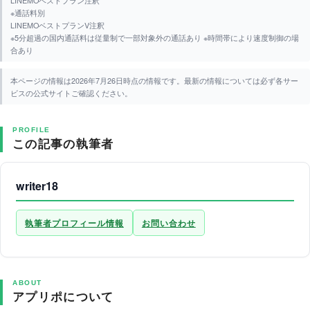
LINEMOベストプラン注釈
※通話料別
LINEMOベストプランV注釈
※5分超過の国内通話料は従量制で一部対象外の通話あり ※時間帯により速度制御の場
合あり
本ページの情報は2026年7月26日時点の情報です。最新の情報については必ず各サー
ビスの公式サイトご確認ください。
PROFILE
この記事の執筆者
writer18
執筆者プロフィール情報
お問い合わせ
ABOUT
アプリポについて