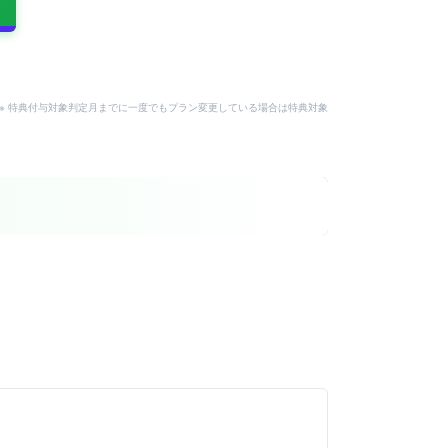
。
用可。※ 特典付与対象判定月までに一度でもプラン変更している場合は特典対象