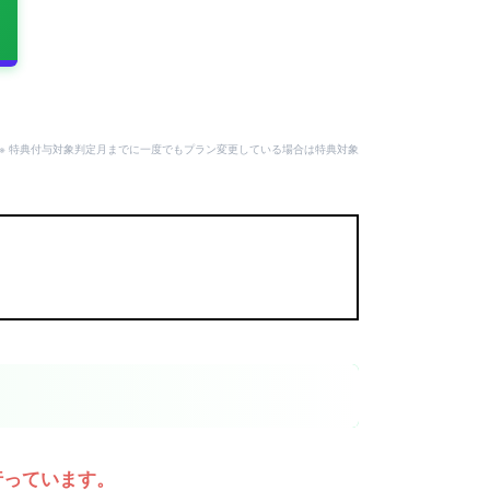
。
用可。※ 特典付与対象判定月までに一度でもプラン変更している場合は特典対象
行っています。