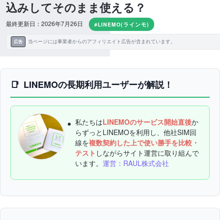
込みしてそのまま使える？
最終更新日：2026年7月26日
#LINEMO(ラインモ)
当ページには事業者からのアフィリエイト広告が含まれています。
広告
LINEMOの長期利用ユーザーが解説！
私たちは
LINEMOのサービス開始直後
か
らずっとLINEMOを利用し、他社SIM回
線を
複数契約した上で使い勝手を比較・
テスト
しながらサイト運営に取り組んで
います。
運営：RAUL株式会社