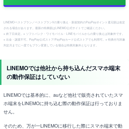
LINEMOベストプラン／ベストプランVの乗り換え・新規契約のPayPayポイント還元額は改定
される場合があります。最新の特典額はLINEMO公式サイトでご確認ください。
※ 終了日未定。※ ソフトバンク・ワイモバイル・LINEモバイルからの乗り換えは対象外です。
※ 出金・譲渡不可。PayPay公式ストア/PayPayカード公式ストアでも利用可。※ 特典付与対象
判定月までに一度でもプラン変更している場合は特典対象外となります。
LINEMOでは他社から持ち込んだスマホ端末
の動作保証はしていない
LINEMOでは基本的に、auなど他社で販売されていたスマ
ホ端末をLINEMOに持ち込む際の動作保証は行っておりま
せん。
そのため、万が一LINEMOに移行した際にスマホ端末で動