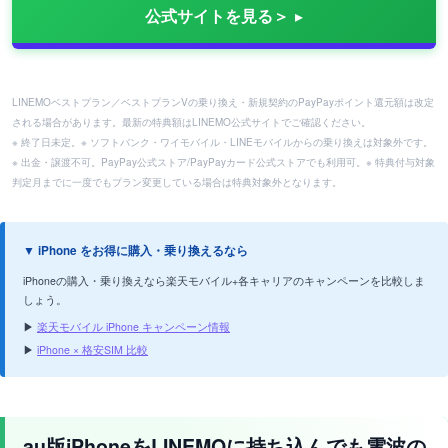
公式サイトを見る＞
LINEMOベストプラン／ベストプランVの乗り換え・新規契約のPayPayポイント還元額は改定
される場合があります。最新の特典額はLINEMO公式サイトでご確認ください。
※ 終了日未定。※ ソフトバンク・ワイモバイル・LINEモバイルからの乗り換えは対象外です。
※ 出金・譲渡不可。PayPay公式ストア/PayPayカード公式ストアでも利用可。※ 特典付与対象
判定月までに一度でもプラン変更している場合は特典対象外となります。
▼ iPhone をお得に購入・乗り換えるなら
iPhoneの購入・乗り換えなら楽天モバイル+各キャリアのキャンペーンを比較しま
しょう。
▶
楽天モバイル iPhone キャンペーン情報
▶
iPhone × 格安SIM 比較
au版iPhoneをLINEMOに持ち込んでも電波の