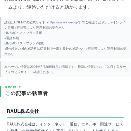
ームよりご連絡いただけると助かります。
詳細はLINEMOの公式サイト（
https://www.linemo.jp/
）でご確認ください。※オンライ
ン専用 ※時間帯により速度制御の場合あり
LINEMOベストプラン注釈
※通話料別
LINEMOベストプランV注釈
※5分超過の国内通話料は従量制で一部対象外の通話あり ※時間帯により速度制御の場
合あり
本ページの情報は2026年7月26日時点の情報です。最新の情報については必ず各サー
ビスの公式サイトご確認ください。
PROFILE
この記事の執筆者
RAUL株式会社
RAUL株式会社は、インターネット、通信、エネルギー関連サービス
に特化した比較情報サイトを運営しております。 主なサイトでは、