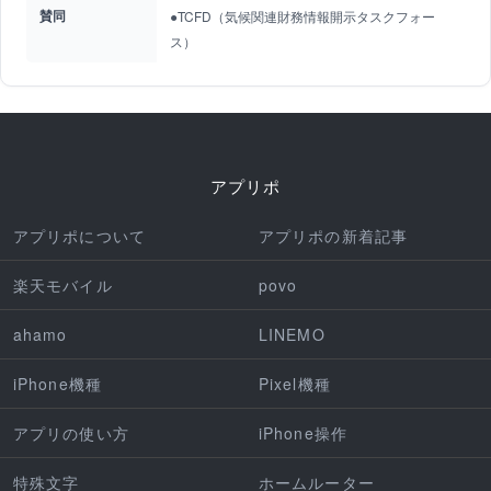
賛同
●TCFD（気候関連財務情報開示タスクフォー
ス）
アプリポ
アプリポについて
アプリポの新着記事
楽天モバイル
povo
ahamo
LINEMO
iPhone機種
Pixel機種
アプリの使い方
iPhone操作
特殊文字
ホームルーター