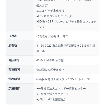
援および
エネルギー効率化支援
●ビジネスコンサルティング
●SDGs / CSR サステナビリティ経営コンサルテ
ィング
代表者
代表取締役社長 江田健二
所在地
〒160-0022 東京都新宿区新宿2-9-22 多摩川新
宿ビル3F
電話番号
03-6411-0858（代表）
税務顧問
信成国際税理士事務所
労務顧問
社会保険労務士法人プレミアパートナーズ
加盟団体
●一般社団法人エネルギー情報センター
●一般社団法人エコマート
●グリーンIT推進協議会