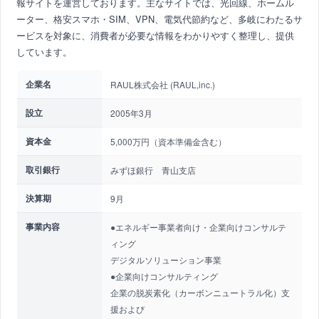
報サイトを運営しております。主なサイトでは、光回線、ホームル
ーター、格安スマホ・SIM、VPN、電気代節約など、多岐にわたるサ
ービスを対象に、消費者が必要な情報をわかりやすく整理し、提供
しています。
企業名
RAUL株式会社 (RAUL,inc.)
設立
2005年3月
資本金
5,000万円（資本準備金含む）
取引銀行
みずほ銀行 青山支店
決算期
9月
事業内容
●エネルギー事業者向け・企業向けコンサルテ
ィング
デジタルソリューション事業
●企業向けコンサルティング
企業の脱炭素化（カーボンニュートラル化）支
援および