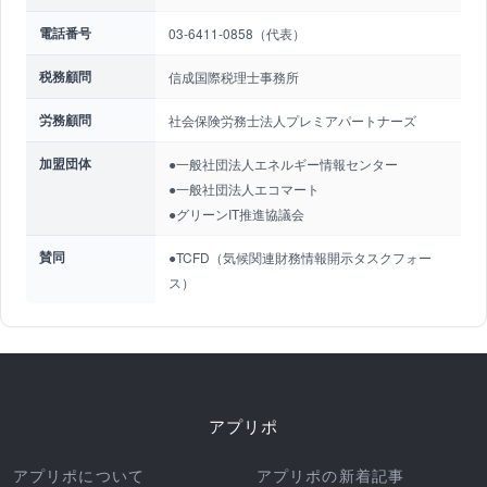
電話番号
03-6411-0858（代表）
税務顧問
信成国際税理士事務所
労務顧問
社会保険労務士法人プレミアパートナーズ
加盟団体
●一般社団法人エネルギー情報センター
●一般社団法人エコマート
●グリーンIT推進協議会
賛同
●TCFD（気候関連財務情報開示タスクフォー
ス）
アプリポ
アプリポについて
アプリポの新着記事