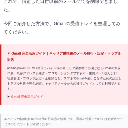
これで、指定した日付以前のメール全てを削除できまし
た。
今回ご紹介した方法で、Gmailの受信トレイを整理してみ
てください。
▼ Gmail 完全活用ガイド｜キャリア乗換後のメール移行・設定・トラブル
対処
ahamo/povo/LINEMO/楽天モバイル等のキャリア乗換時に必須となるGmailの新規
作成・既存アドレス引継ぎ・プロモーションタブ非表示・重要メール振り分け・
容量管理・ブロック設定・全削除など、スマホでGmailを使いこなすための設定と
トラブル対処を完全網羅。キャリアメールからの移行ガイドとしても利用できま
す。
▶
Gmail 完全活用ガイド
本ページの情報は2026年5月31日時点の情報です。最新の情報については必ず各サー
ビスの公式サイトご確認ください。