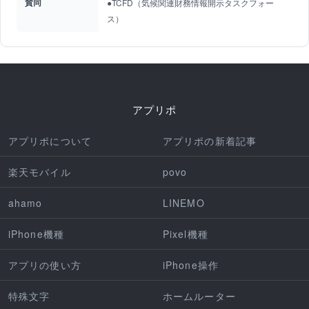
賛同
●TCFD（気候関連財務情報開示タスクフォー
ス）
アプリポ
アプリポについて
アプリポの新着記事
楽天モバイル
povo
ahamo
LINEMO
iPhone機種
Pixel機種
アプリの使い方
iPhone操作
特殊文字
ホームルーター