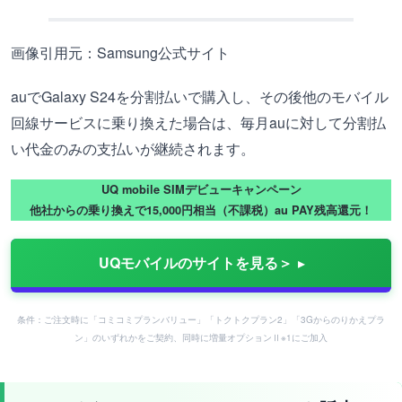
画像引用元：Samsung公式サイト
auでGalaxy S24を分割払いで購入し、その後他のモバイル
回線サービスに乗り換えた場合は、毎月auに対して分割払
い代金のみの支払いが継続されます。
UQ mobile SIMデビューキャンペーン
他社からの乗り換えで15,000円相当（不課税）au PAY残高還元！
UQモバイルのサイトを見る＞
条件：ご注文時に「コミコミプランバリュー」「トクトクプラン2」「3Gからのりかえプラ
ン」のいずれかをご契約、同時に増量オプションⅡ※1にご加入