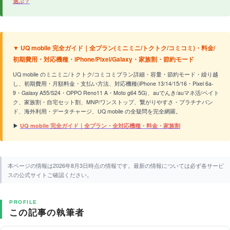
選ぶ？
▼ UQ mobile 完全ガイド｜全プラン(ミニミニ/トクトク/コミコミ)・料金/
初期費用・対応機種・iPhone/Pixel/Galaxy・家族割・節約モード
UQ mobile のミニミニ/トクトク/コミコミプラン詳細・容量・節約モード・繰り越
し、初期費用・月額料金・支払い方法、対応機種(iPhone 13/14/15/16・Pixel 6a-
9・Galaxy A55/S24・OPPO Reno11 A・Moto g64 5G)、auでんき/auマネ活/ペイト
ク、家族割・自宅セット割、MNP/ワンストップ、繋がりやすさ・プラチナバン
ド、海外利用・データチャージ、UQ mobile の全疑問を完全網羅。
▶
UQ mobile 完全ガイド｜全プラン・全対応機種・料金・家族割
本ページの情報は2026年8月3日時点の情報です。最新の情報については必ず各サービ
スの公式サイトご確認ください。
PROFILE
この記事の執筆者