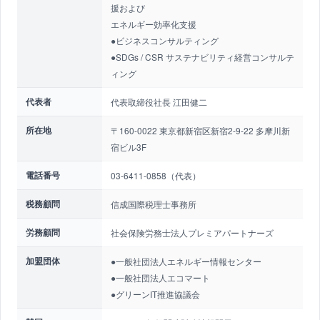
援および
エネルギー効率化支援
●ビジネスコンサルティング
●SDGs / CSR サステナビリティ経営コンサルテ
ィング
代表者
代表取締役社長 江田健二
所在地
〒160-0022 東京都新宿区新宿2-9-22 多摩川新
宿ビル3F
電話番号
03-6411-0858（代表）
税務顧問
信成国際税理士事務所
労務顧問
社会保険労務士法人プレミアパートナーズ
加盟団体
●一般社団法人エネルギー情報センター
●一般社団法人エコマート
●グリーンIT推進協議会