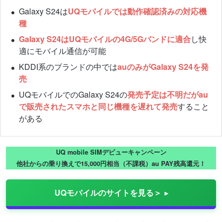
Galaxy S24は
UQモバイルでは動作確認済みの対応機
種
Galaxy S24はUQモバイルの4G/5Gバンドに適合
し快
適にモバイル通信が可能
KDDI系のブランドの中では
auのみがGalaxy S24を発
売
UQモバイルでのGalaxy S24の
発売予定は不明だが
au
で販売されたスマホと同じ機種を遅れて発売
すること
がある
UQ mobile SIMデビューキャンペーン
他社からの乗り換えで15,000円相当（不課税）au PAY残高還元！
UQモバイルのサイトを見る＞