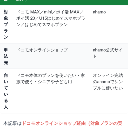
対
ドコモ MAX／mini／ポイ活 MAX／
ahamo
象
ポイ活 20／U15はじめてスマホプラ
プ
ン／はじめてスマホプラン
ラ
ン
申
ドコモオンラインショップ
ahamo公式サイ
込
ト
先
向
ドコモ本体のプランを使いたい・家
オンライン完結
い
族で使う・シニアや子ども用
のahamoでシン
て
プルに使いたい
い
る
人
本記事は
ドコモオンラインショップ経由（対象プランの契