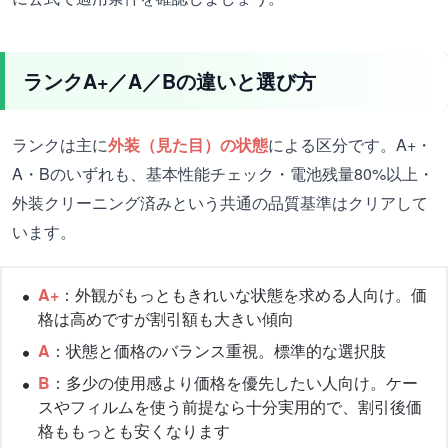
ランクA+／A／Bの違いと選び方
ランクは主に
外装（見た目）の状態
による区分です。A+・
A・Bのいずれも、基本性能チェック・電池残量80%以上・
外装クリーニング済みという共通の品質基準はクリアして
います。
A+
：外観がもっともきれいな状態を求める人向け。価
格は高めですが割引額も大きい傾向
A
：状態と価格のバランス重視。標準的な選択肢
B
：多少の使用感より価格を優先したい人向け。ケー
スやフィルムを使う前提なら十分実用的で、割引後価
格ももっとも安くなります