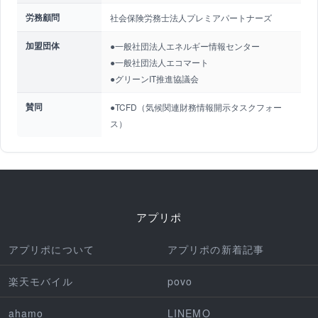
労務顧問
社会保険労務士法人プレミアパートナーズ
加盟団体
●一般社団法人エネルギー情報センター
●一般社団法人エコマート
●グリーンIT推進協議会
賛同
●TCFD（気候関連財務情報開示タスクフォー
ス）
アプリポ
アプリポについて
アプリポの新着記事
楽天モバイル
povo
ahamo
LINEMO