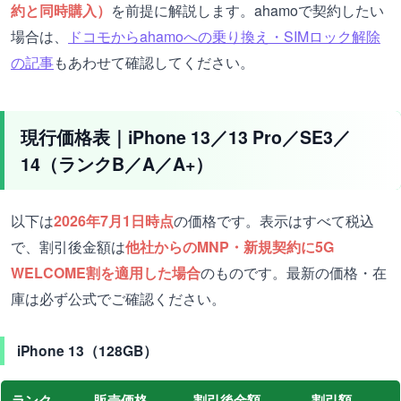
約と同時購入）
を前提に解説します。ahamoで契約したい
場合は、
ドコモからahamoへの乗り換え・SIMロック解除
の記事
もあわせて確認してください。
現行価格表｜iPhone 13／13 Pro／SE3／
14（ランクB／A／A+）
以下は
2026年7月1日時点
の価格です。表示はすべて税込
で、割引後金額は
他社からのMNP・新規契約に5G
WELCOME割を適用した場合
のものです。最新の価格・在
庫は必ず公式でご確認ください。
iPhone 13（128GB）
ランク
販売価格
割引後金額
割引額