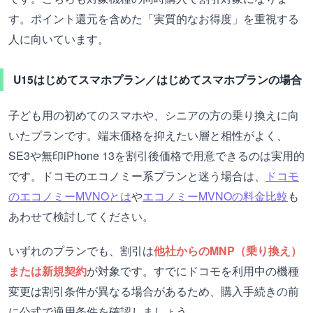
す。ポイント還元を含めた「実質的なお得度」を重視する
人に向いています。
U15はじめてスマホプラン／はじめてスマホプランの場合
子ども用の初めてのスマホや、シニアの方の乗り換えに向
いたプランです。端末価格を抑えたい層と相性がよく、
SE3や無印iPhone 13を割引後価格で用意できるのは実用的
です。ドコモのエコノミー系プランと迷う場合は、
ドコモ
のエコノミーMVNOとは
や
エコノミーMVNOの料金比較
も
あわせて検討してください。
いずれのプランでも、割引は
他社からのMNP（乗り換え）
または新規契約
が対象です。すでにドコモを利用中の機種
変更は割引条件が異なる場合があるため、購入手続きの前
に公式で適用条件を確認しましょう。