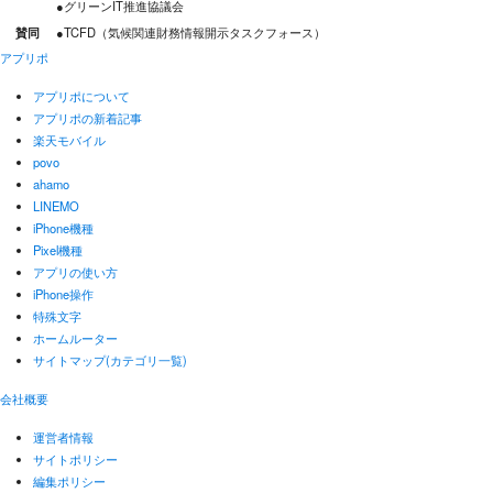
●グリーンIT推進協議会
賛同
●TCFD（気候関連財務情報開示タスクフォース）
アプリポ
アプリポについて
アプリポの新着記事
楽天モバイル
povo
ahamo
LINEMO
iPhone機種
Pixel機種
アプリの使い方
iPhone操作
特殊文字
ホームルーター
サイトマップ(カテゴリ一覧)
会社概要
運営者情報
サイトポリシー
編集ポリシー