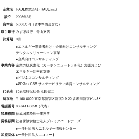
企業名
RAUL株式会社 (RAUL,inc.)
設立
2005年3月
資本金
5,000万円（資本準備金含む）
取引銀行
みずほ銀行 青山支店
決算期
9月
●エネルギー事業者向け・企業向けコンサルティング
デジタルソリューション事業
●企業向けコンサルティング
事業内容
企業の脱炭素化（カーボンニュートラル化）支援および
エネルギー効率化支援
●ビジネスコンサルティング
●SDGs / CSR サステナビリティ経営コンサルティング
代表者
代表取締役社長 江田健二
所在地
〒160-0022 東京都新宿区新宿2-9-22 多摩川新宿ビル3F
電話番号
03-6411-0858（代表）
税務顧問
信成国際税理士事務所
労務顧問
社会保険労務士法人プレミアパートナーズ
●一般社団法人エネルギー情報センター
加盟団体
●一般社団法人エコマート