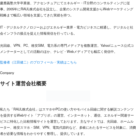
慶應義塾大学卒業後、アクセンチュアにてエネルギー・IT分野のコンサルティングに従
事。2005年にRAUL株式会社を設立し、企業のシステム開発支援からWebマーケティング
戦略まで幅広い領域を支援してきた実績を持つ。
IT・デジタルテクノロジーおよびエネルギー業界・電力ビジネスに精通し、デジタルと社
会インフラの接点を捉えた情報発信を行っている。
光回線、VPN、PC、格安SIM、電力系の専門メディアを複数運営。Yahoo!ニュース公式コ
メンテーターとしての活動のほか、テレビ・Webメディアでも幅広く発信中。
監修者（江田健二）のプロフィール・実績はこちら
Company
サイト運営会社概要
私たち「RAUL株式会社」はスマホやPCの使い方やモバイル回線に関する解説コンテンツ
を提供するWebサイト「アプリポ」の運営、インターネット、通信、エネルギー関連サー
ビスに特化した比較情報サイトを運営しております。主なサイトでは、光回線、ホームル
ーター、格安スマホ・SIM、VPN、電気代節約など、多岐にわたるサービスを対象に、消費
者が必要な情報をわかりやすく整理し、提供しています。