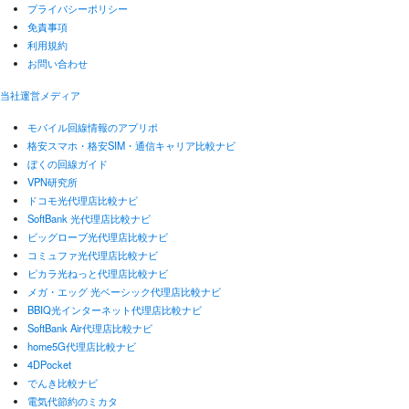
プライバシーポリシー
免責事項
利用規約
お問い合わせ
当社運営メディア
モバイル回線情報のアプリポ
格安スマホ・格安SIM・通信キャリア比較ナビ
ぼくの回線ガイド
VPN研究所
ドコモ光代理店比較ナビ
SoftBank 光代理店比較ナビ
ビッグローブ光代理店比較ナビ
コミュファ光代理店比較ナビ
ピカラ光ねっと代理店比較ナビ
メガ・エッグ 光ベーシック代理店比較ナビ
BBIQ光インターネット代理店比較ナビ
SoftBank Air代理店比較ナビ
home5G代理店比較ナビ
4DPocket
でんき比較ナビ
電気代節約のミカタ