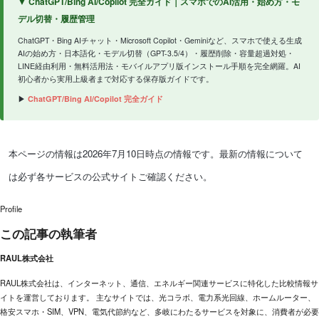
▼ ChatGPT/Bing AI/Copilot 完全ガイド｜スマホでのAI活用・始め方・モ
デル切替・履歴管理
ChatGPT・Bing AIチャット・Microsoft Copilot・Geminiなど、スマホで使える生成
AIの始め方・日本語化・モデル切替（GPT-3.5/4）・履歴削除・容量超過対処・
LINE経由利用・無料活用法・モバイルアプリ版インストール手順を完全網羅。AI
初心者から実用上級者まで対応する保存版ガイドです。
▶
ChatGPT/Bing AI/Copilot 完全ガイド
本ページの情報は2026年7月10日時点の情報です。最新の情報について
は必ず各サービスの公式サイトご確認ください。
Profile
この記事の執筆者
RAUL株式会社
RAUL株式会社は、インターネット、通信、エネルギー関連サービスに特化した比較情報サ
イトを運営しております。 主なサイトでは、光コラボ、電力系光回線、ホームルーター、
格安スマホ・SIM、VPN、電気代節約など、多岐にわたるサービスを対象に、消費者が必要