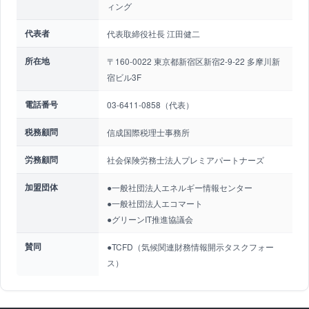
ィング
代表者
代表取締役社長 江田健二
所在地
〒160-0022 東京都新宿区新宿2-9-22 多摩川新
宿ビル3F
電話番号
03-6411-0858（代表）
税務顧問
信成国際税理士事務所
労務顧問
社会保険労務士法人プレミアパートナーズ
加盟団体
●一般社団法人エネルギー情報センター
●一般社団法人エコマート
●グリーンIT推進協議会
賛同
●TCFD（気候関連財務情報開示タスクフォー
ス）