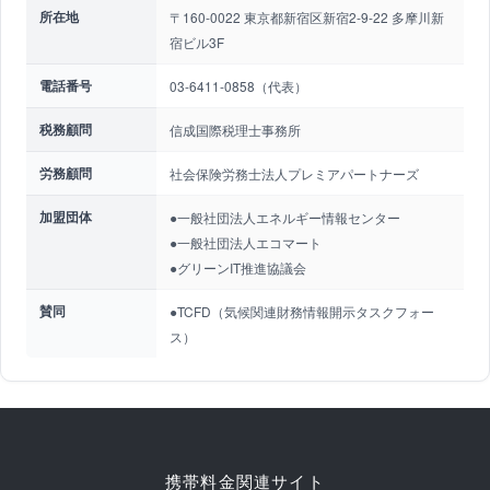
所在地
〒160-0022 東京都新宿区新宿2-9-22 多摩川新
宿ビル3F
電話番号
03-6411-0858（代表）
税務顧問
信成国際税理士事務所
労務顧問
社会保険労務士法人プレミアパートナーズ
加盟団体
●一般社団法人エネルギー情報センター
●一般社団法人エコマート
●グリーンIT推進協議会
賛同
●TCFD（気候関連財務情報開示タスクフォー
ス）
携帯料金関連サイト