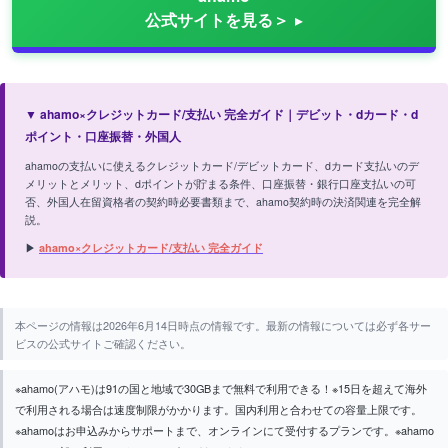
公式サイトを見る＞
▼ ahamo×クレジットカード/支払い 完全ガイド｜デビット・dカード・d
ポイント・口座振替・外国人
ahamoの支払いに使えるクレジットカード/デビットカード、dカード支払いのデ
メリットとメリット、dポイントが貯まる条件、口座振替・銀行口座支払いの可
否、外国人在留資格者の契約時必要書類まで、ahamo契約時の決済関連を完全解
説。
▶
ahamo×クレジットカード/支払い 完全ガイド
本ページの情報は2026年6月14日時点の情報です。最新の情報については必ず各サー
ビスの公式サイトご確認ください。
※ahamo(アハモ)は91の国と地域で30GBまで無料で利用できる！※15日を超えて海外
で利用される場合は速度制限がかかります。国内利用と合わせての容量上限です。
※ahamoはお申込みからサポートまで、オンラインにて受付するプランです。※ahamo