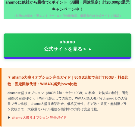
ahamoに他社から乗換でdポイント（期間・用途限定）計20,000pt還元
キャンペーン中！
（SIMのみ契約・要エントリー・5ヶ月分割進呈。最新条件は公式サイトで確認）
ahamo
公式サイトを見る＞
▼ ahamo大盛りオプション完全ガイド｜80GB追加で合計110GB・料金比
較・固定回線代替・WiMAX/楽天/povo比較
ahamo大盛りオプション（80GB追加・合計110GB）の料金、対抗策の検討、固定
回線/光回線/ポケットWiFi代替としての実力、WiMAX/楽天モバイル/povoとの大容
量プラン比較、ahamo大盛り通話料金、価格妥当性、ギガ数・速度・無制限プラ
ン比較まで、大容量モバイル通信を検討中の方向け完全比較。
▶
ahamo大盛りオプション 完全ガイド