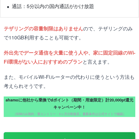
通話：5分以内の国内通話がかけ放題
テザリングの容量制限はありません
ので、テザリングのみ
で110GB利用することも可能です。
外出先でデータ通信を大量に使う人や、家に固定回線のWi-
Fi環境がない人におすすめのプラン
と言えます。
また、モバイルWi-Fiルーターの代わりに使うという方法も
考えられそうです。
ahamoに他社から乗換でdポイント（期間・用途限定）計20,000pt還元
キャンペーン中！
（SIMのみ契約・要エントリー・5ヶ月分割進呈。最新条件は公式サイトで確認）