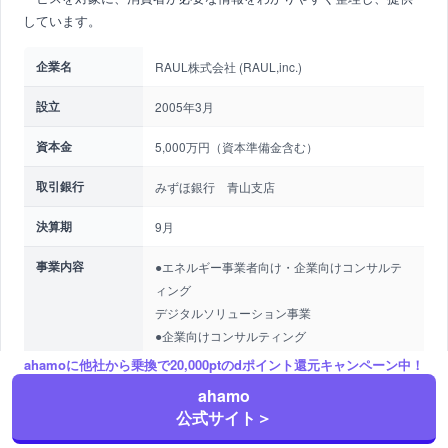
しています。
企業名
RAUL株式会社 (RAUL,inc.)
設立
2005年3月
資本金
5,000万円（資本準備金含む）
取引銀行
みずほ銀行 青山支店
決算期
9月
事業内容
●エネルギー事業者向け・企業向けコンサルテ
ィング
デジタルソリューション事業
●企業向けコンサルティング
企業の脱炭素化（カーボンニュートラル化）支
ahamoに他社から乗換で20,000ptのdポイント還元キャンペーン中！
援および
ahamo
エネルギー効率化支援
公式サイト＞
●ビジネスコンサルティング