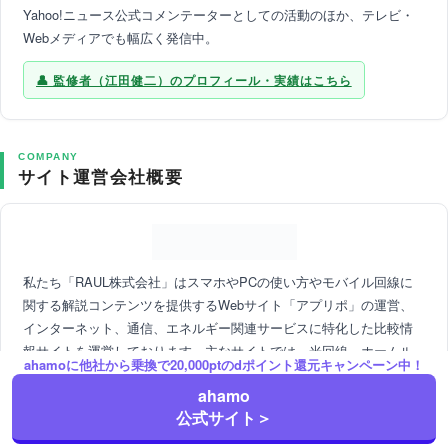
Yahoo!ニュース公式コメンテーターとしての活動のほか、テレビ・
Webメディアでも幅広く発信中。
監修者（江田健二）のプロフィール・実績はこちら
COMPANY
サイト運営会社概要
私たち「RAUL株式会社」はスマホやPCの使い方やモバイル回線に
関する解説コンテンツを提供するWebサイト「アプリポ」の運営、
インターネット、通信、エネルギー関連サービスに特化した比較情
報サイトを運営しております。主なサイトでは、光回線、ホームル
ahamoに他社から乗換で20,000ptのdポイント還元キャンペーン中！
ーター、格安スマホ・SIM、VPN、電気代節約など、多岐にわたるサ
ahamo
ービスを対象に、消費者が必要な情報をわかりやすく整理し、提供
公式サイト＞
しています。