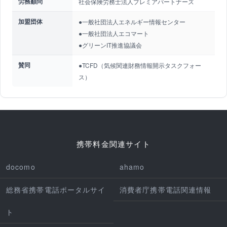
労務顧問
社会保険労務士法人プレミアパートナーズ
加盟団体
●一般社団法人エネルギー情報センター
●一般社団法人エコマート
●グリーンIT推進協議会
賛同
●TCFD（気候関連財務情報開示タスクフォー
ス）
携帯料金関連サイト
docomo
ahamo
総務省携帯電話ポータルサイ
消費者庁携帯電話関連情報
ト