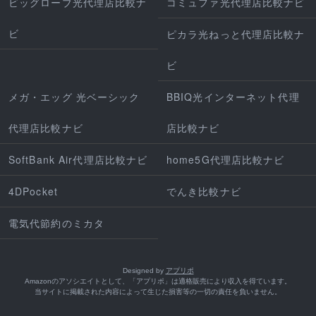
ビッグローブ光代理店比較ナ
コミュファ光代理店比較ナビ
ビ
ピカラ光ねっと代理店比較ナ
ビ
メガ・エッグ 光ベーシック
BBIQ光インターネット代理
代理店比較ナビ
店比較ナビ
SoftBank Air代理店比較ナビ
home5G代理店比較ナビ
4DPocket
でんき比較ナビ
電気代節約のミカタ
Designed by
アプリポ
Amazonのアソシエイトとして、「アプリポ」は適格販売により収入を得ています。
当サイトに掲載された内容によって生じた損害等の一切の責任を負いません。