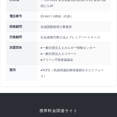
宿ビル3F
電話番号
03-6411-0858（代表）
税務顧問
信成国際税理士事務所
労務顧問
社会保険労務士法人プレミアパートナーズ
加盟団体
●一般社団法人エネルギー情報センター
●一般社団法人エコマート
●グリーンIT推進協議会
賛同
●TCFD（気候関連財務情報開示タスクフォー
ス）
携帯料金関連サイト