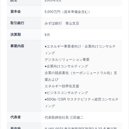
資本金
5,000万円（資本準備金含む）
取引銀行
みずほ銀行 青山支店
決算期
9月
事業内容
●エネルギー事業者向け・企業向けコンサルテ
ィング
デジタルソリューション事業
●企業向けコンサルティング
企業の脱炭素化（カーボンニュートラル化）支
援および
エネルギー効率化支援
●ビジネスコンサルティング
●SDGs / CSR サステナビリティ経営コンサルテ
ィング
代表者
代表取締役社長 江田健二
所在地
〒160-0022 東京都新宿区新宿2-9-22 多摩川新