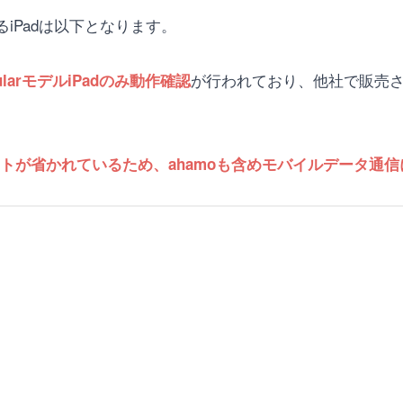
るiPadは以下となります。
が行われており、他社で販売されたW
ularモデルiPadのみ動作確認
ドスロットが省かれているため、ahamoも含めモバイルデータ