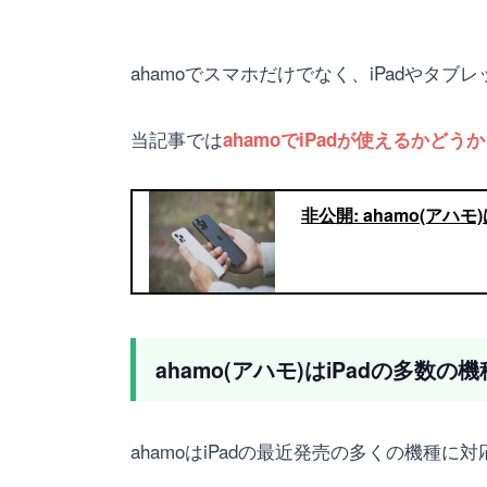
ahamoでスマホだけでなく、iPadやタ
当記事では
ahamoでiPadが使えるかど
非公開: ahamo(アハ
ahamo(アハモ)はiPadの多
ahamoはiPadの最近発売の多くの機種に