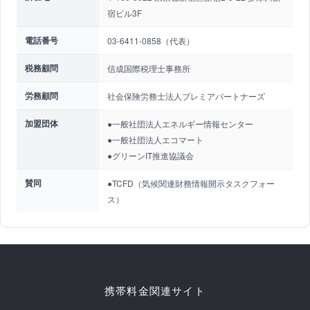
宿ビル3F
電話番号
03-6411-0858（代表）
税務顧問
信成国際税理士事務所
労務顧問
社会保険労務士法人プレミアパートナーズ
加盟団体
●一般社団法人エネルギー情報センター
●一般社団法人エコマート
●グリーンIT推進協議会
賛同
●TCFD（気候関連財務情報開示タスクフォー
ス）
携帯料金関連サイト