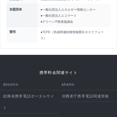
加盟団体
●一般社団法人エネルギー情報センター
●一般社団法人エコマート
●グリーンIT推進協議会
賛同
●TCFD（気候関連財務情報開示タスクフォー
ス）
携帯料金関連サイト
docomo
ahamo
総務省携帯電話ポータルサイ
消費者庁携帯電話関連情報
ト