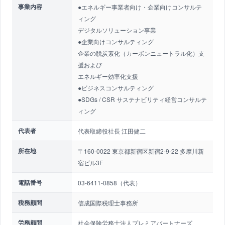
事業内容
●エネルギー事業者向け・企業向けコンサルテ
ィング
デジタルソリューション事業
●企業向けコンサルティング
企業の脱炭素化（カーボンニュートラル化）支
援および
エネルギー効率化支援
●ビジネスコンサルティング
●SDGs / CSR サステナビリティ経営コンサルテ
ィング
代表者
代表取締役社長 江田健二
所在地
〒160-0022 東京都新宿区新宿2-9-22 多摩川新
宿ビル3F
電話番号
03-6411-0858（代表）
税務顧問
信成国際税理士事務所
労務顧問
社会保険労務士法人プレミアパートナーズ