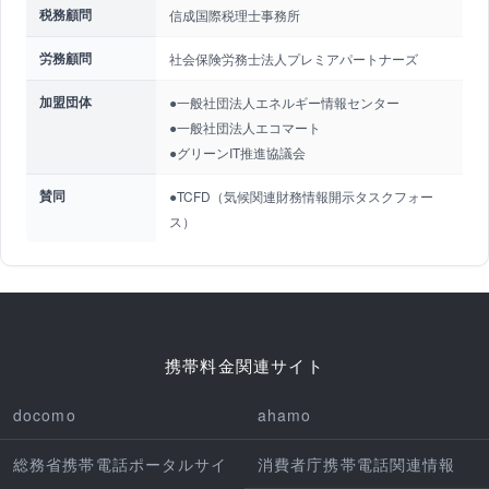
税務顧問
信成国際税理士事務所
労務顧問
社会保険労務士法人プレミアパートナーズ
加盟団体
●一般社団法人エネルギー情報センター
●一般社団法人エコマート
●グリーンIT推進協議会
賛同
●TCFD（気候関連財務情報開示タスクフォー
ス）
携帯料金関連サイト
docomo
ahamo
総務省携帯電話ポータルサイ
消費者庁携帯電話関連情報